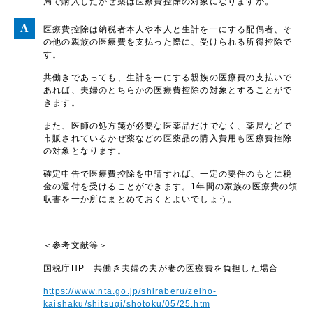
局で購入したかぜ薬は医療費控除の対象になりますか。
医療費控除は納税者本人や本人と生計を一にする配偶者、そ
の他の親族の医療費を支払った際に、受けられる所得控除で
す。
共働きであっても、生計を一にする親族の医療費の支払いで
あれば、夫婦のとちらかの医療費控除の対象とすることがで
きます。
また、医師の処方箋が必要な医薬品だけでなく、薬局などで
市販されているかぜ薬などの医薬品の購入費用も医療費控除
の対象となります。
確定申告で医療費控除を申請すれば、一定の要件のもとに税
金の還付を受けることができます。1年間の家族の医療費の領
収書を一か所にまとめておくとよいでしょう。
＜参考文献等＞
国税庁HP 共働き夫婦の夫が妻の医療費を負担した場合
https://www.nta.go.jp/shiraberu/zeiho-
kaishaku/shitsugi/shotoku/05/25.htm