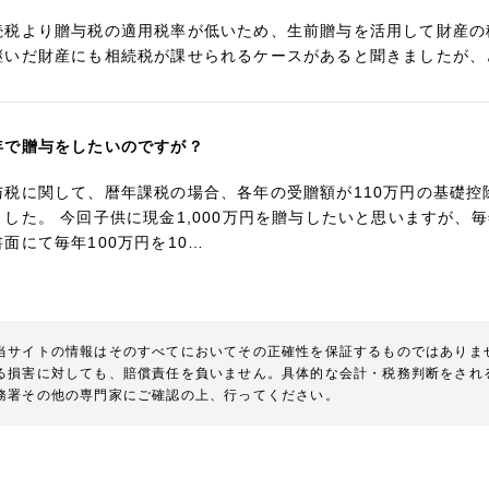
続税より贈与税の適用税率が低いため、生前贈与を活用して財産の
継いだ財産にも相続税が課せられるケースがあると聞きましたが、ど
年で贈与をしたいのですが？
与税に関して、暦年課税の場合、各年の受贈額が110万円の基礎
ました。 今回子供に現金1,000万円を贈与したいと思いますが
書面にて毎年100万円を10…
当サイトの情報はそのすべてにおいてその正確性を保証するものではありま
る損害に対しても、賠償責任を負いません。具体的な会計・税務判断をされ
務署その他の専門家にご確認の上、行ってください。