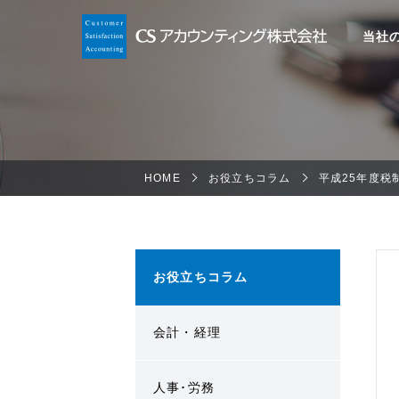
当社
HOME
お役立ちコラム
平成25年度税
お役立ちコラム
会計・経理
人事･労務