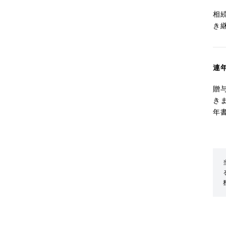
相
き
連
贈
き
年