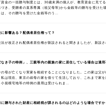
育資金の一括贈与制度とは、30歳未満の個人が、教育資金に充て
基づき、受贈者の直系尊属（祖父母等)から金銭等の贈与を受けた
きは、その贈与を受けた金銭等のう…
続に影響ある？配偶者居住権って？
続法が改正され配偶者居住権が新設されると聞きましたが、新設さ
家なき子の特例」、三親等内の親族の家に居住している場合は適用不
舎の母が亡くなり実家を相続することになりました。この家は父が
。私は現在、東京の叔母の家を借りて生活しており、これまで家を
、小規模宅地等の特例の適用は受けられま…
前に贈与された財産に相続税が課されるのはどのような場合ですか