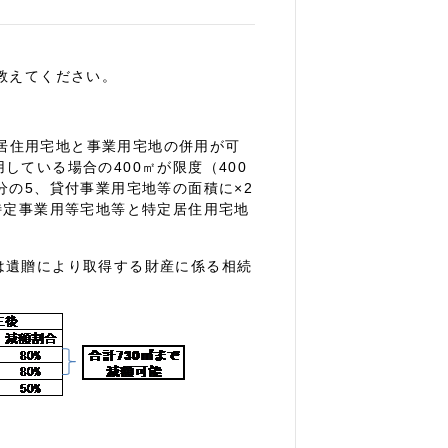
教えてください。
し、居住用宅地と事業用宅地の併用が可
ている場合の400㎡が限度（400
分の5、貸付事業用宅地等の面積に×2
特定事業用等宅地等と特定居住用宅地
は遺贈により取得する財産に係る相続