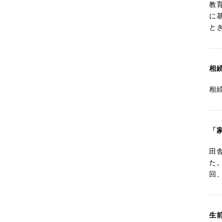
教
に
と
相
相
「
田
た
回
生