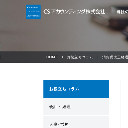
当社
HOME
お役立ちコラム
消費税改正経
お役立ちコラム
会計・経理
人事･労務