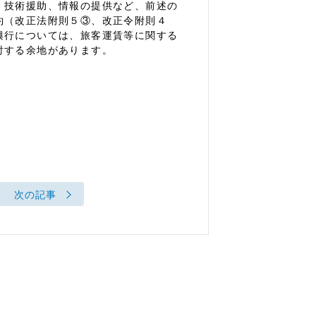
、技術援助、情報の提供など、前述の
約（改正法附則５③、改正令附則４
興行については、旅客運賃等に関する
討する余地があります。
次の記事