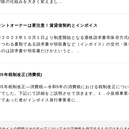
控除の仕組みを大きく変えまし…
ナントオーナーは要注意！賃貸借契約とインボイス
要２０２３年１０月１日より制度開始となる適格請求書等保存方式
まつわる書類である請求書や領収書など（インボイス）の交付・保
るのは請求書や領収書だけかというと、…
和5年税制改正(消費税)
和5年税制改正―消費税―令和5年の消費税における税制改正につ
どでした。下記にて詳細をご説明させて頂きます。１．小規模事業
者であった者がインボイス発行事業者に…
当サイトの情報はそのすべてにおいてその正確性を保証するものではありま