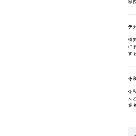
額
テ
概
に
す
令
令
ん
業