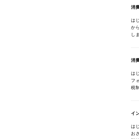
消
は
か
し
消
は
フ
税
イ
は
お