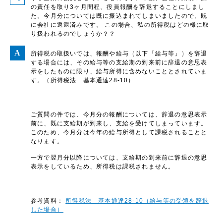
の責任を取り3ヶ月間程、役員報酬を辞退することにしまし
た。今月分については既に振込まれてしまいましたので、既
に会社に返還済みです。 この場合、私の所得税はどの様に取
り扱われるのでしょうか？？
所得税の取扱いでは、報酬や給与（以下「給与等」）を辞退
する場合には、その給与等の支給期の到来前に辞退の意思表
示をしたものに限り、給与所得に含めないこととされていま
す。（所得税法 基本通達28-10）
ご質問の件では、今月分の報酬については、辞退の意思表示
前に、既に支給期が到来し、支給を受けてしまっています。
このため、今月分は今年の給与所得として課税されることと
なります。
一方で翌月分以降については、支給期の到来前に辞退の意思
表示をしているため、所得税は課税されません。
参考資料：
所得税法 基本通達28-10（給与等の受領を辞退
した場合）