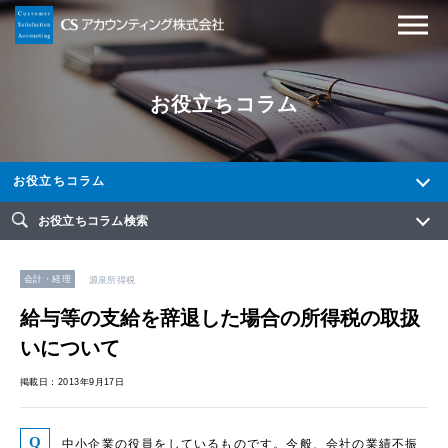
お役立ちコラム
お役立ちコラム
お役立ちコラム検索
会計・経理
源泉所得税
給与等の支給を辞退した場合の所得税の取扱
いについて
掲載日：2013年9月17日
中小企業の役員をしているものです。今般、会社の業績不振