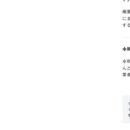
概
に
す
令
令
ん
業