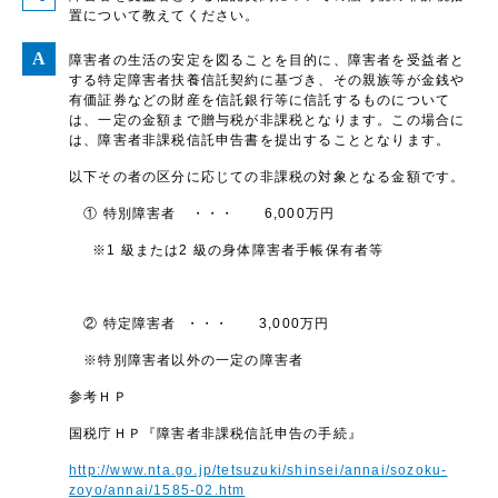
置について教えてください。
障害者の生活の安定を図ることを目的に、障害者を受益者と
する特定障害者扶養信託契約に基づき、その親族等が金銭や
有価証券などの財産を信託銀行等に信託するものについて
は、一定の金額まで贈与税が非課税となります。この場合に
は、障害者非課税信託申告書を提出することとなります。
以下その者の区分に応じての非課税の対象となる金額です。
① 特別障害者 ・・・ 6,000万円
※1 級または2 級の身体障害者手帳保有者等
② 特定障害者 ・・・ 3,000万円
※特別障害者以外の一定の障害者
参考ＨＰ
国税庁ＨＰ『障害者非課税信託申告の手続』
http://www.nta.go.jp/tetsuzuki/shinsei/annai/sozoku-
zoyo/annai/1585-02.htm