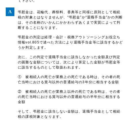
て下さい。
弔慰金は、花輪代、葬祭料、香典等と同様に原則として相続
税の対象とはなりませんが、“弔慰金”か“退職手当金”かの判断
は、その名称のいかんにかかわらずあくまで実質によって判
断することになります。
弔慰金の判定は経理・会計・税務アウトソーシングお役立ち
情報vol.805で述べた方法により退職手当金等に該当するかど
うか判定します。
次に、この判定で退職手当金に該当しなかった金額及び判定
の困難な金額については、次により算定した金額が弔慰金等
に該当するものとして取扱われます。
① 被相続人の死亡が業務上の死亡である時は、その者の死
亡当時における賞与以外の普通給与の3年分に相当する金額
② 被相続人の死亡が業務上以外の死亡である時は、その者
の死亡当時における賞与以外の普通給与の半年分に相当する
金額
そして、弔慰金に該当しない金額は、退職手当金として相続
税の課税対象となります。