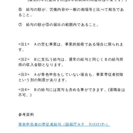
⑥ 給与の額が、労働内容や一般の相場等と比べて相当であ
ること。
⑦ 給与の額が⑤の届出の範囲内であること。
<注1> Ａの営む事業は、事業的規模である場合に限られま
す。
<注2> Ｂに支払う給与は、通常の給与と同じくＢの給与所
得の収入金額となります。
<注3> Ａが青色申告をしていない場合も、事業専従者控除
という別の制度があります。
<注4> Ｂの給与には賞与も含める事ができます。(退職金は
不可。)
参考資料
青色申告者の専従者給与（国税庁ＨＰ ﾀｯｸｽｱﾝｻｰ）