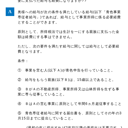
妻に支払った給与も経費になりますか??
奥様への給与が次の条件を満たしている給与(以下「青色事業
専従者給与」)であれば、給与として事業所得に係る必要経費
とすることができます。
原則として、所得税法では生計を一にする親族に支払った金
額は経費にする事はできません。
ただし、次の要件を満たす給与に関しては給与として必要経
費となります。
条件：
① 事業を営む人(以下Ａ)が青色申告を行っていること。
② 給与をもらう親族(以下Ｂ)は、15歳以上であること。
③ ＢがＡの不動産所得、事業所得又は山林所得を生ずる事
業に専ら従事していること。
④ ＢはＡの営む事業に原則として年間6ヵ月超従事すること
⑤ 青色専従者給与に関する届出書を、原則としてその年の3
月15日までに提出していること。
(最初の年に提出すれば2年目以降の再提出は不要です。)