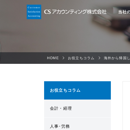
当社
HOME
お役立ちコラム
海外から帰国
お役立ちコラム
会計・経理
人事･労務