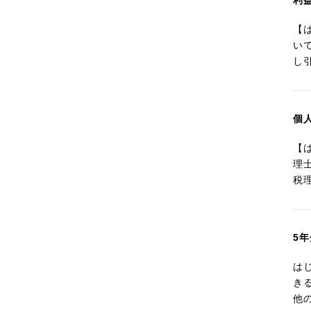
利
【
い
し
個
【
理
税
5
は
き
他