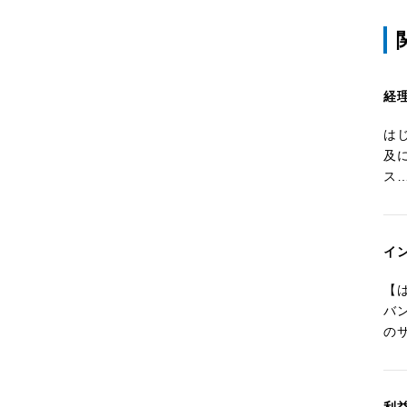
経
は
及に
ス
イ
【
バ
の