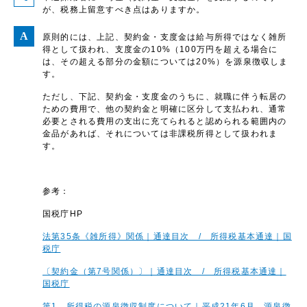
が、税務上留意すべき点はありますか。
原則的には、上記、契約金・支度金は給与所得ではなく雑所
得として扱われ、支度金の10%（100万円を超える場合に
は、その超える部分の金額については20%）を源泉徴収しま
す。
ただし、下記、契約金・支度金のうちに、就職に伴う転居の
ための費用で、他の契約金と明確に区分して支払われ、通常
必要とされる費用の支出に充てられると認められる範囲内の
金品があれば、それについては非課税所得として扱われま
す。
参考：
国税庁HP
法第35条《雑所得》関係｜通達目次 / 所得税基本通達｜国
税庁
〔契約金（第7号関係）〕｜通達目次 / 所得税基本通達｜
国税庁
第1 所得税の源泉徴収制度について｜平成21年6月 源泉徴