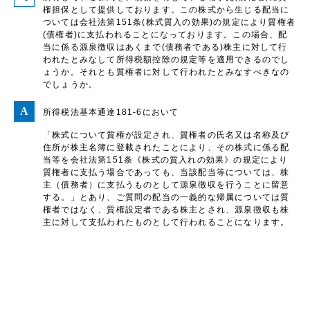
権担保として提供しております。この株式から生じる配当に
ついては会社法第151条(株式質入の効果)の規定により質権者
(債権者)に支払われることになっております。この場合、配
当に係る源泉徴収はあくまで(債務者である)株主に対して行
われたとみなして所得税額控除の規定等を適用できるのでし
ょうか。それとも質権者に対して行われたとみなすべきなの
でしょうか。
所得税法基本通達181-6において
「株式について質権が設定され、質権者の氏名又は名称及び
住所が株主名簿に登載されたことにより、その株式に係る配
当等を会社法第151条《株式の質入れの効果》の規定により
質権者に支払う場合であっても、当該配当等については、株
主（債務者）に支払うものとして源泉徴収を行うことに留意
する。」とあり、ご質問の配当の一義的な帰属については質
権者ではなく、質権設定者である株主とされ、源泉徴収も株
主に対して支払われたものとして行われることになります。