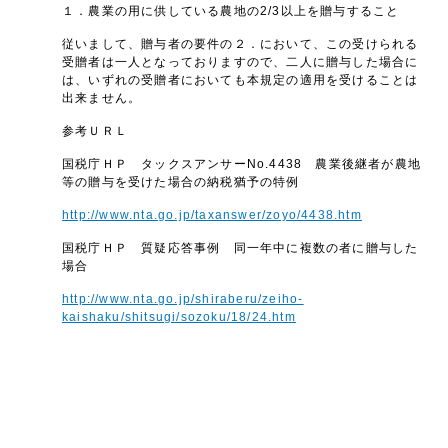
１．農業の用に供している農地の2/3以上を贈与すること
従いまして、贈与者の要件の２．において、この受けられる
受贈者は一人となっておりますので、二人に贈与した場合に
は、いずれの受贈者においても本規定の適用を受けることは
出来ません。
参考ＵＲＬ
国税庁ＨＰ タックスアンサーNo.4438 農業後継者が農地
等の贈与を受けた場合の納税猶予の特例
http://www.nta.go.jp/taxanswer/zoyo/4438.htm
国税庁ＨＰ 質疑応答事例 同一年中に複数の者に贈与した
場合
http://www.nta.go.jp/shiraberu/zeiho-
kaishaku/shitsugi/sozoku/18/24.htm