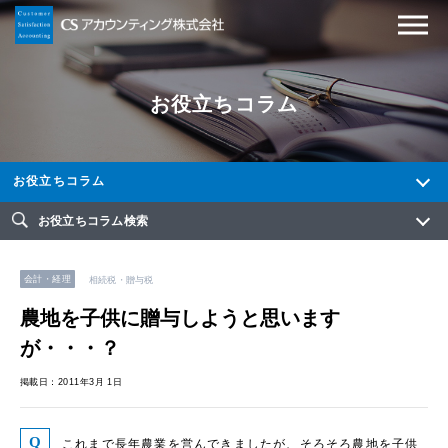
お役立ちコラム
お役立ちコラム
お役立ちコラム検索
会計・経理
相続税・贈与税
農地を子供に贈与しようと思います
が・・・？
掲載日：2011年3月 1日
これまで長年農業を営んできましたが、そろそろ農地を子供