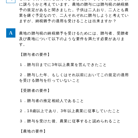
に譲ろうかと考えています。農地の贈与には贈与税の納税猶
予の規定があると聞きました。子供は二人おり、二人とも農
業を継ぐ予定なので、二人それぞれに贈与しようと考えてい
ますが、納税猶予の適用を受けることは出来ますか？
農地の贈与税の納税猶予を受けるためには、贈与者、受贈者
及び農地について以下のような要件を満たす必要がありま
す。
【贈与者の要件】
１．贈与日までに3年以上農業を営んできたこと
２．贈与した年、もしくはそれ以前においてこの規定の適用
を受ける贈与を行っていないこと
【受贈者の要件】
１．贈与者の推定相続人であること
２．18歳以上であり、3年以上農業に従事していたこと
３．贈与を受けた後、農業に従事すると認められること
【農地の要件】