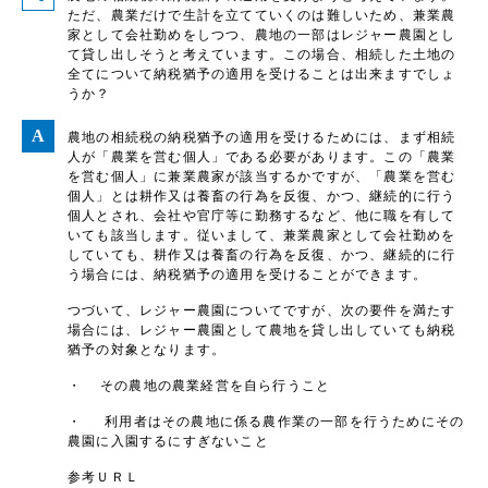
ただ、農業だけで生計を立てていくのは難しいため、兼業農
家として会社勤めをしつつ、農地の一部はレジャー農園とし
て貸し出しそうと考えています。この場合、相続した土地の
全てについて納税猶予の適用を受けることは出来ますでしょ
うか？
農地の相続税の納税猶予の適用を受けるためには、まず相続
人が「農業を営む個人」である必要があります。この「農業
を営む個人」に兼業農家が該当するかですが、「農業を営む
個人」とは耕作又は養畜の行為を反復、かつ、継続的に行う
個人とされ、会社や官庁等に勤務するなど、他に職を有して
いても該当します。従いまして、兼業農家として会社勤めを
していても、耕作又は養畜の行為を反復、かつ、継続的に行
う場合には、納税猶予の適用を受けることができます。
つづいて、レジャー農園についてですが、次の要件を満たす
場合には、レジャー農園として農地を貸し出していても納税
猶予の対象となります。
・ その農地の農業経営を自ら行うこと
・ 利用者はその農地に係る農作業の一部を行うためにその
農園に入園するにすぎないこと
参考ＵＲＬ