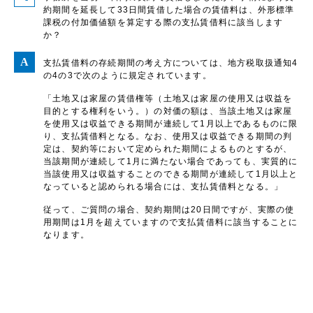
約期間を延長して33日間賃借した場合の賃借料は、外形標準
課税の付加価値額を算定する際の支払賃借料に該当します
か？
支払賃借料の存続期間の考え方については、地方税取扱通知4
の4の3で次のように規定されています。
「土地又は家屋の賃借権等（土地又は家屋の使用又は収益を
目的とする権利をいう。）の対価の額は、当該土地又は家屋
を使用又は収益できる期間が連続して1月以上であるものに限
り、支払賃借料となる。なお、使用又は収益できる期間の判
定は、契約等において定められた期間によるものとするが、
当該期間が連続して1月に満たない場合であっても、実質的に
当該使用又は収益することのできる期間が連続して1月以上と
なっていると認められる場合には、支払賃借料となる。」
従って、ご質問の場合、契約期間は20日間ですが、実際の使
用期間は1月を超えていますので支払賃借料に該当することに
なります。