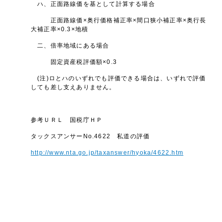
ハ、正面路線価を基として計算する場合
正面路線価×奥行価格補正率×間口狭小補正率×奥行長
大補正率×0.3×地積
二、倍率地域にある場合
固定資産税評価額×0.3
(注)ロとハのいずれでも評価できる場合は、いずれで評価
しても差し支えありません。
参考ＵＲＬ 国税庁ＨＰ
タックスアンサーNo.4622 私道の評価
http://www.nta.go.jp/taxanswer/hyoka/4622.htm