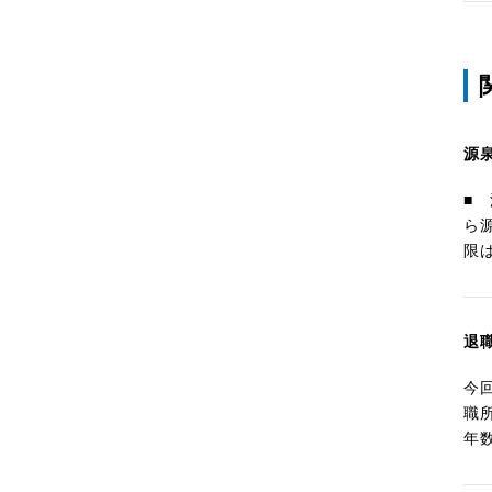
源
■
ら
限
退
今
職
年