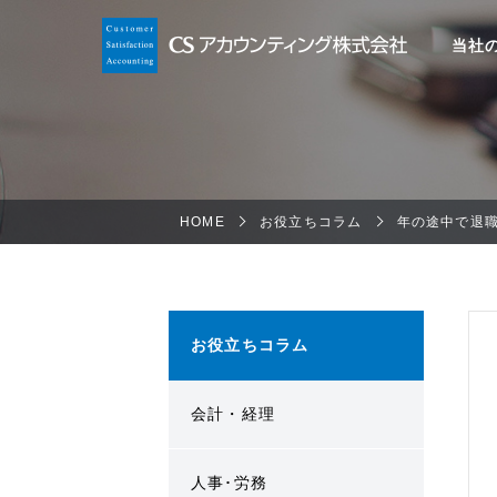
当社
HOME
お役立ちコラム
年の途中で退
お役立ちコラム
会計・経理
人事･労務