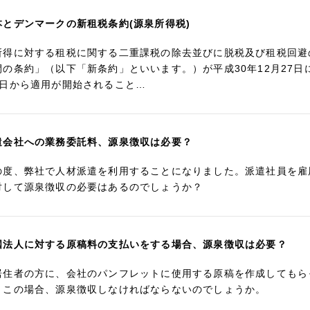
本とデンマークの新租税条約(源泉所得税)
所得に対する租税に関する二重課税の除去並びに脱税及び租税回避
間の条約」（以下「新条約」といいます。）が平成30年12月27日
1日から適用が開始されること…
遣会社への業務委託料、源泉徴収は必要？
の度、弊社で人材派遣を利用することになりました。派遣社員を雇
対して源泉徴収の必要はあるのでしょうか？
国法人に対する原稿料の支払いをする場合、源泉徴収は必要？
居住者の方に、会社のパンフレットに使用する原稿を作成してもら
。この場合、源泉徴収しなければならないのでしょうか。