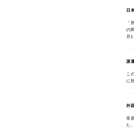
日
「
の
月
派
こ
に
外
非
た