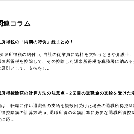
関連コラム
泉所得税の「納期の特例」総まとめ！
 源泉所得税の納付 p; 自社の従業員に給料を支払うときや弁護
源泉所得税を控除して、その控除した源泉所得税を税務署に納める
は原則として、支払をし…
職所得控除額の計算方法の注意点－2回目の退職金の支給を受けた
回は、転職に伴い退職金の支給を複数回受けた場合の退職所得控除額
所得控除額の計算方法 p; 退職所得の金額計算に必要な退職所得
数に応…