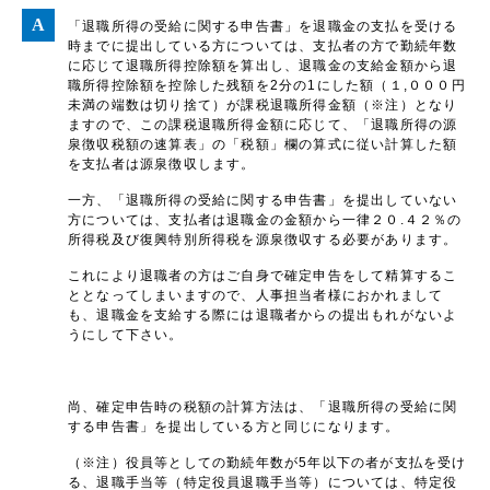
「退職所得の受給に関する申告書」を退職金の支払を受ける
時までに提出している方については、支払者の方で勤続年数
に応じて退職所得控除額を算出し、退職金の支給金額から退
職所得控除額を控除した残額を2分の1にした額（１,０００円
未満の端数は切り捨て）が課税退職所得金額（※注）となり
ますので、この課税退職所得金額に応じて、「退職所得の源
泉徴収税額の速算表」の「税額」欄の算式に従い計算した額
を支払者は源泉徴収します。
一方、「退職所得の受給に関する申告書」を提出していない
方については、支払者は退職金の金額から一律２０.４２％の
所得税及び復興特別所得税を源泉徴収する必要があります。
これにより退職者の方はご自身で確定申告をして精算するこ
ととなってしまいますので、人事担当者様におかれまして
も、退職金を支給する際には退職者からの提出もれがないよ
うにして下さい。
尚、確定申告時の税額の計算方法は、「退職所得の受給に関
する申告書」を提出している方と同じになります。
（※注）役員等としての勤続年数が5年以下の者が支払を受け
る、退職手当等（特定役員退職手当等）については、特定役