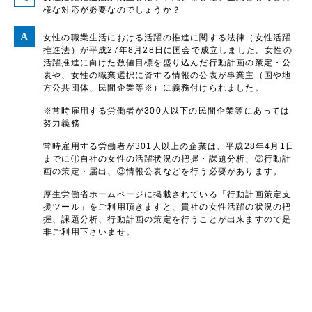
様な対応が必要なのでしょうか？
女性の職業生活における活躍の推進に関する法律（女性活躍
推進法）が平成27年8月28日に国会で成立しました。女性の
活躍推進に向けた数値目標を盛り込んだ行動計画の策定・公
表や、女性の職業選択に資する情報の公表が事業主（国や地
方公共団体、民間企業等※）に義務付けられました。
※常時雇用する労働者が300人以下の民間企業等にあっては
努力義務
常時雇用する労働者が301人以上の企業は、平成28年4月1日
までに①自社の女性の活躍状況の把握・課題分析、②行動計
画の策定・届出、③情報公表などを行う必要があります。
厚生労働省ホームページに掲載されている「行動計画策定支
援ツール」をご利用頂きますと、貴社の女性活躍の状況の把
握、課題分析、行動計画の策定を行うことが出来ますので是
非ご利用下さいませ。