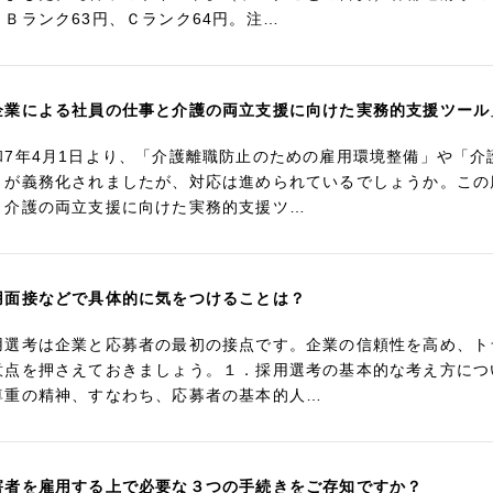
、Ｂランク63円、Ｃランク64円。注…
企業による社員の仕事と介護の両立支援に向けた実務的支援ツール
和7年4月1日より、「介護離職防止のための雇用環境整備」や「
」が義務化されましたが、対応は進められているでしょうか。この
と介護の両立支援に向けた実務的支援ツ…
用面接などで具体的に気をつけることは？
用選考は企業と応募者の最初の接点です。企業の信頼性を高め、ト
意点を押さえておきましょう。１．採用選考の基本的な考え方につ
尊重の精神、すなわち、応募者の基本的人…
害者を雇用する上で必要な３つの手続きをご存知ですか？