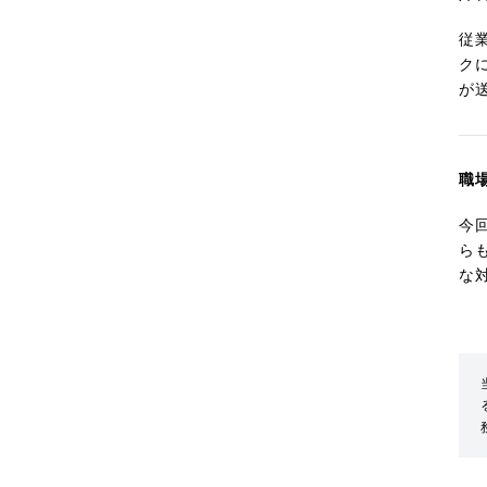
従
ク
が
職
今
ら
な