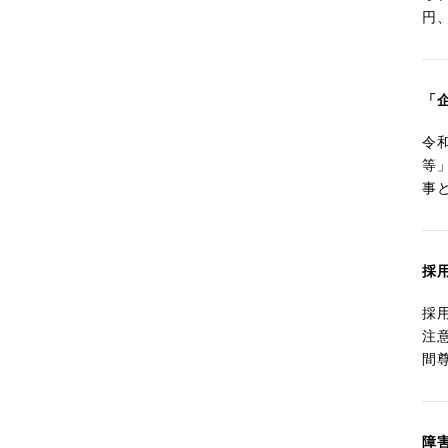
円
「
令
等
事
採
採
注
間
障