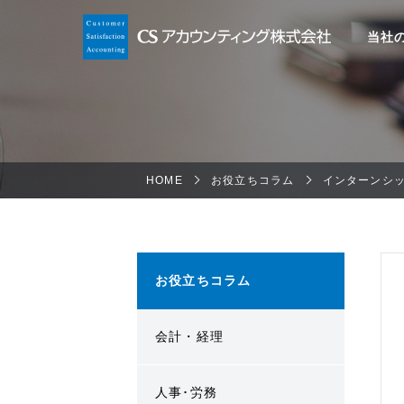
当社
HOME
お役立ちコラム
インターンシ
お役立ちコラム
会計・経理
人事･労務