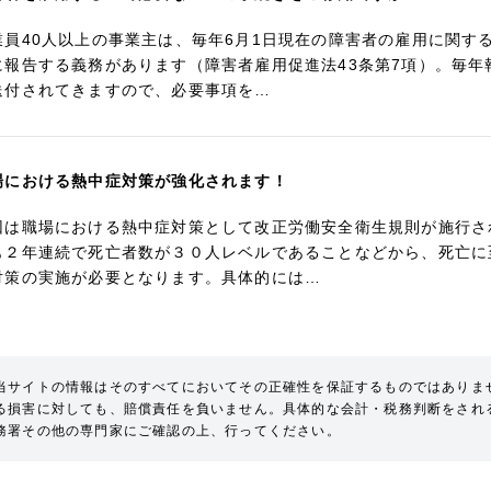
業員40人以上の事業主は、毎年6月1日現在の障害者の雇用に関す
に報告する義務があります（障害者雇用促進法43条第7項）。毎
送付されてきますので、必要事項を…
場における熱中症対策が強化されます！
回は職場における熱中症対策として改正労働安全衛生規則が施行さ
も２年連続で死亡者数が３０人レベルであることなどから、死亡に
対策の実施が必要となります。具体的には…
当サイトの情報はそのすべてにおいてその正確性を保証するものではありま
る損害に対しても、賠償責任を負いません。具体的な会計・税務判断をされ
務署その他の専門家にご確認の上、行ってください。