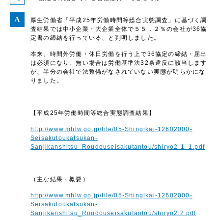
厚生労働省「平成25年労働時間等総合実態調査」に基づく調
査結果では中小企業・大企業全体で５５．２％の会社が36協
定書の締結を行っている、と判明しました。
本来、時間外労働・休日労働を行う上で36協定の締結・届出
は必須になり、無い場合は労働基準法32条違反に該当します
が、半分の会社で法整備がなされていない実態が明らかにな
りました。
【平成25年労働時間等総合実態調査結果】
http://www.mhlw.go.jp/file/05-Shingikai-12602000-
Seisakutoukatsukan-
Sanjikanshitsu_Roudouseisakutantou/shiryo2-1_1.pdf
（主な結果・概要）
http://www.mhlw.go.jp/file/05-Shingikai-12602000-
Seisakutoukatsukan-
Sanjikanshitsu_Roudouseisakutantou/shiryo2.2.pdf