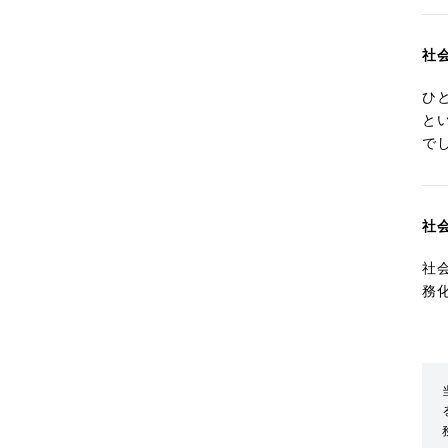
社
ひ
と
で
社
社
務