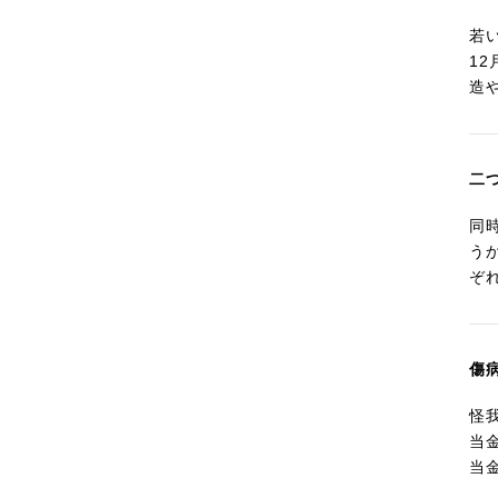
若
1
造
二
同
う
ぞ
傷
怪
当
当