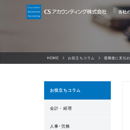
当社
HOME
お役立ちコラム
退職後に支払
お役立ちコラム
会計・経理
人事･労務