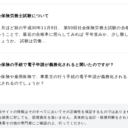
会保険労務士試験について
と月ほど前の平成30年11月9日、 第50回社会保険労務士試験の合
いうことで、最近の合格率に照らしてみれば 平年並みか、少し難
しょうか。 試験は労働…
会保険の手続で電子申請が義務化されると聞いたのですが？
会保険や雇用保険で、事業主の行う手続の電子申請が義務化される
化されるのでしょうか？
当サイトの情報はそのすべてにおいてその正確性を保証するものではありま
る損害に対しても、賠償責任を負いません。具体的な会計・税務判断をされ
務署その他の専門家にご確認の上、行ってください。