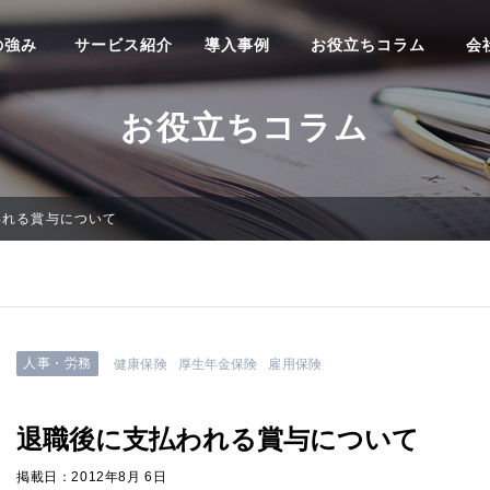
の強み
サービス紹介
導入事例
お役立ちコラム
会
お役立ちコラム
われる賞与について
人事・労務
健康保険
厚生年金保険
雇用保険
退職後に支払われる賞与について
掲載日：2012年8月 6日