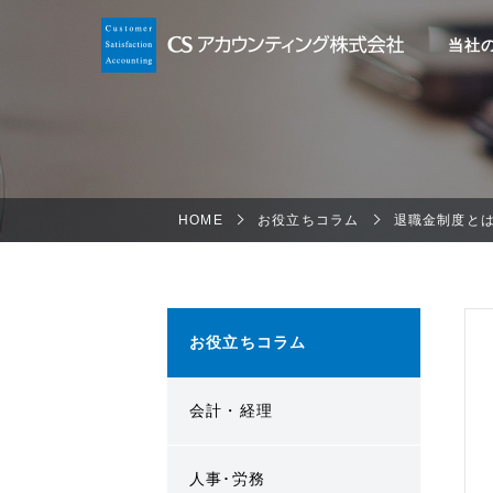
当社
HOME
お役立ちコラム
退職金制度と
お役立ちコラム
会計・経理
人事･労務