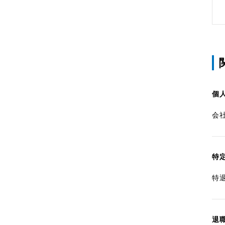
個
会
特
特
退