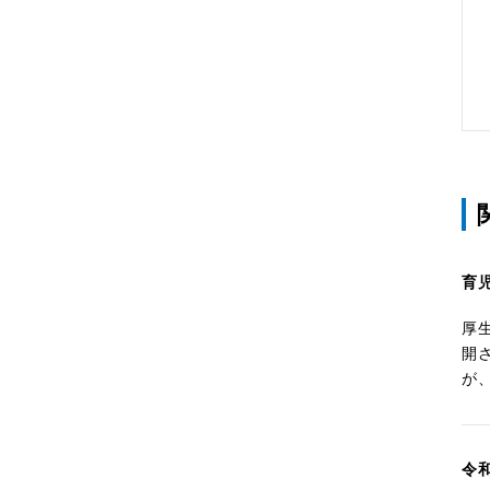
育
厚
開
が
令