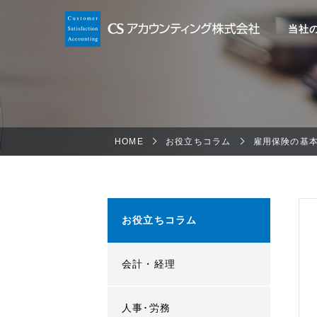
当社
HOME
お役立ちコラム
雇用保険の基
お役立ちコラム
会計・経理
人事･労務