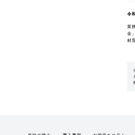
令
業
金
材