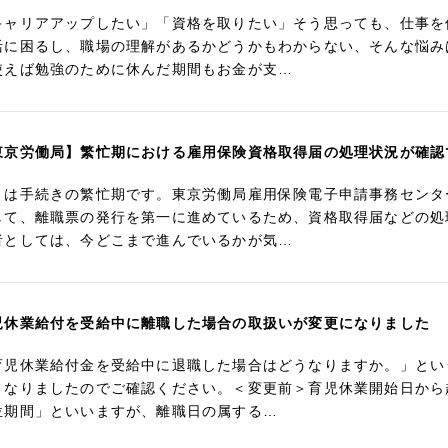
キャリアアップしたい」「資格を取りたい」そう思っても、仕事を
活に困るし、職場の理解があるかどうかもわからない、そんな悩み
使えば勉強のために休んだ期間もお金が支…
東京労働局】繁忙期における雇用保険資格取得届の処理状況が確認
月は手続きの繁忙期です。東京労働局雇用保険電子申請事務センタ
して、離職票の発行を第一に進めているため、資格取得届などの処
者としては、今どこまで進んでいるかが気…
児休業給付を受給中に離職した場合の取扱いが変更になりました
育児休業給付金を受給中に退職した場合はどうなりますか。」とい
となりましたのでご確認ください。＜変更前＞育児休業開始日から
位期間」といいますが、離職日の属する…