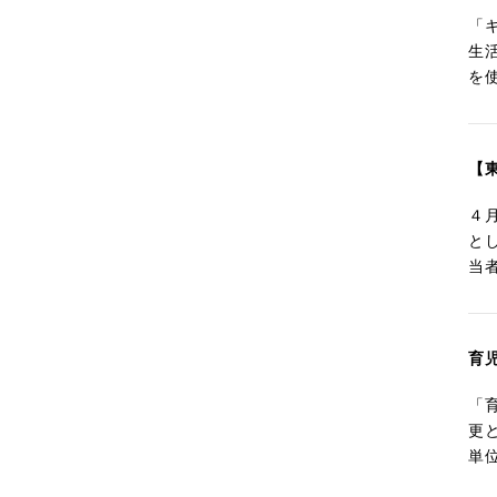
「
生
を
【
４
と
当
育
「
更
単