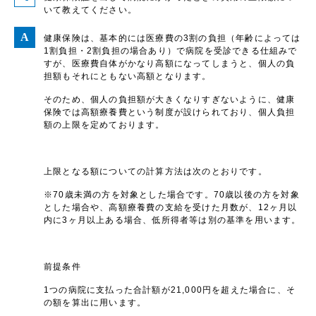
いて教えてください。
健康保険は、基本的には医療費の3割の負担（年齢によっては
1割負担・2割負担の場合あり）で病院を受診できる仕組みで
すが、医療費自体がかなり高額になってしまうと、個人の負
担額もそれにともない高額となります。
そのため、個人の負担額が大きくなりすぎないように、健康
保険では高額療養費という制度が設けられており、個人負担
額の上限を定めております。
上限となる額についての計算方法は次のとおりです。
※70歳未満の方を対象とした場合です。70歳以後の方を対象
とした場合や、高額療養費の支給を受けた月数が、12ヶ月以
内に3ヶ月以上ある場合、低所得者等は別の基準を用います。
前提条件
1つの病院に支払った合計額が21,000円を超えた場合に、そ
の額を算出に用います。