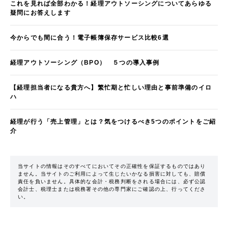
これを見れば全部わかる！経理アウトソーシングについてあらゆる
疑問にお答えします
今からでも間に合う！電子帳簿保存サービス比較6選
経理アウトソーシング（BPO） ５つの導入事例
【経理担当者になる貴方へ】繁忙期と忙しい理由と事前準備のイロ
ハ
経理が行う「売上管理」とは？気をつけるべき5つのポイントをご紹
介
当サイトの情報はそのすべてにおいてその正確性を保証するものではあり
ません。当サイトのご利用によって生じたいかなる損害に対しても、賠償
責任を負いません。具体的な会計・税務判断をされる場合には、必ず公認
会計士、税理士または税務署その他の専門家にご確認の上、行ってくださ
い。