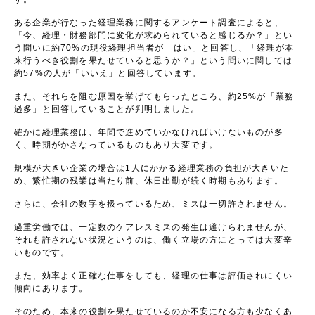
ある企業が行なった経理業務に関するアンケート調査によると、
「今、経理・財務部門に変化が求められていると感じるか？」とい
う問いに約70%の現役経理担当者が「はい」と回答し、「経理が本
来行うべき役割を果たせていると思うか？」という問いに関しては
約57%の人が「いいえ」と回答しています。
また、それらを阻む原因を挙げてもらったところ、約25%が「業務
過多」と回答していることが判明しました。
確かに経理業務は、年間で進めていかなければいけないものが多
く、時期がかさなっているものもあり大変です。
規模が大きい企業の場合は1人にかかる経理業務の負担が大きいた
め、繁忙期の残業は当たり前、休日出勤が続く時期もあります。
さらに、会社の数字を扱っているため、ミスは一切許されません。
過重労働では、一定数のケアレスミスの発生は避けられませんが、
それも許されない状況というのは、働く立場の方にとっては大変辛
いものです。
また、効率よく正確な仕事をしても、経理の仕事は評価されにくい
傾向にあります。
そのため、本来の役割を果たせているのか不安になる方も少なくあ