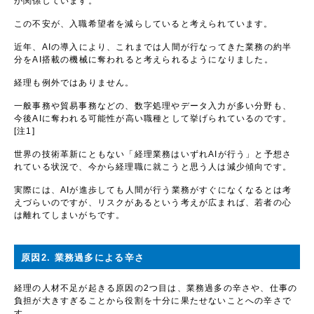
が関係しています。
この不安が、入職希望者を減らしていると考えられています。
近年、AIの導入により、これまでは人間が行なってきた業務の約半
分をAI搭載の機械に奪われると考えられるようになりました。
経理も例外ではありません。
一般事務や貿易事務などの、数字処理やデータ入力が多い分野も、
今後AIに奪われる可能性が高い職種として挙げられているのです。
[注1]
世界の技術革新にともない「経理業務はいずれAIが行う」と予想さ
れている状況で、今から経理職に就こうと思う人は減少傾向です。
実際には、AIが進歩しても人間が行う業務がすぐになくなるとは考
えづらいのですが、リスクがあるという考えが広まれば、若者の心
は離れてしまいがちです。
原因2. 業務過多による辛さ
経理の人材不足が起きる原因の2つ目は、業務過多の辛さや、仕事の
負担が大きすぎることから役割を十分に果たせないことへの辛さで
す。