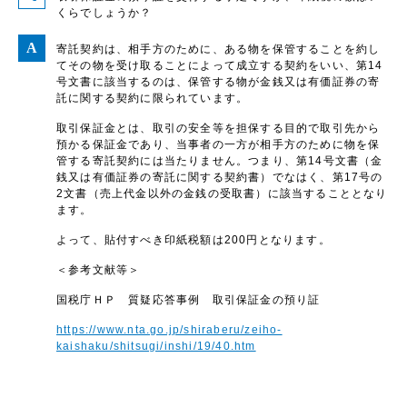
くらでしょうか？
寄託契約は、相手方のために、ある物を保管することを約し
てその物を受け取ることによって成立する契約をいい、第14
号文書に該当するのは、保管する物が金銭又は有価証券の寄
託に関する契約に限られています。
取引保証金とは、取引の安全等を担保する目的で取引先から
預かる保証金であり、当事者の一方が相手方のために物を保
管する寄託契約には当たりません。つまり、第14号文書（金
銭又は有価証券の寄託に関する契約書）でなはく、第17号の
2文書（売上代金以外の金銭の受取書）に該当することとなり
ます。
よって、貼付すべき印紙税額は200円となります。
＜参考文献等＞
国税庁ＨＰ 質疑応答事例 取引保証金の預り証
https://www.nta.go.jp/shiraberu/zeiho-
kaishaku/shitsugi/inshi/19/40.htm