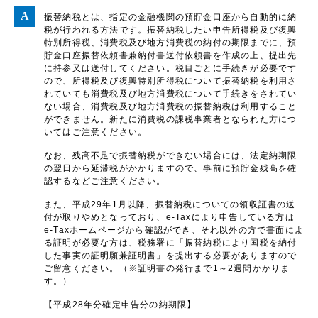
振替納税とは、指定の金融機関の預貯金口座から自動的に納
税が行われる方法です。振替納税したい申告所得税及び復興
特別所得税、消費税及び地方消費税の納付の期限までに、預
貯金口座振替依頼書兼納付書送付依頼書を作成の上、提出先
に持参又は送付してください。税目ごとに手続きが必要です
ので、所得税及び復興特別所得税について振替納税を利用さ
れていても消費税及び地方消費税について手続きをされてい
ない場合、消費税及び地方消費税の振替納税は利用すること
ができません。新たに消費税の課税事業者となられた方につ
いてはご注意ください。
なお、残高不足で振替納税ができない場合には、法定納期限
の翌日から延滞税がかかりますので、事前に預貯金残高を確
認するなどご注意ください。
また、平成29年1月以降、振替納税についての領収証書の送
付が取りやめとなっており、e-Taxにより申告している方は
e-Taxホームページから確認ができ、それ以外の方で書面によ
る証明が必要な方は、税務署に「振替納税により国税を納付
した事実の証明願兼証明書」を提出する必要がありますので
ご留意ください。（※証明書の発行まで1～2週間かかりま
す。）
【平成28年分確定申告分の納期限】