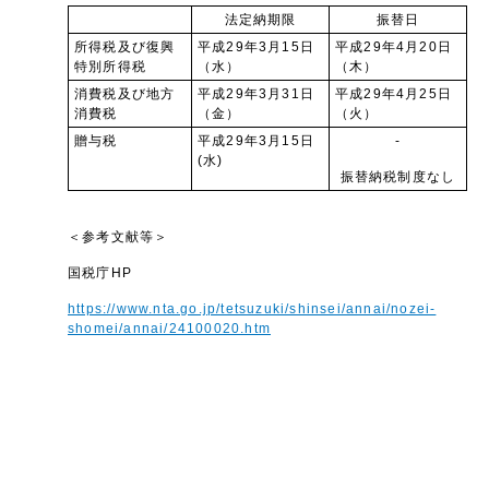
法定納期限
振替日
所得税及び復興
平成29年3月15日
平成29年4月20日
特別所得税
（水）
（木）
消費税及び地方
平成29年3月31日
平成29年4月25日
消費税
（金）
（火）
贈与税
平成29年3月15日
-
(水)
振替納税制度なし
＜参考文献等＞
国税庁HP
https://www.nta.go.jp/tetsuzuki/shinsei/annai/nozei-
shomei/annai/24100020.htm