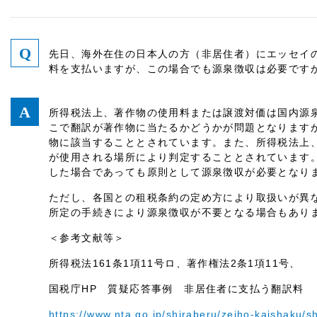
先日、海外在住の日本人の方（非居住者）にエッセイ
料を支払いますが、この場合でも源泉徴収は必要です
所得税法上、著作物の使用料または譲渡対価は国内源
こで翻訳が著作物に当たるかどうかが問題となります
物に該当することとされています。また、所得税法上
が使用される場所により判定することとされています
した場合であっても原則として源泉徴収が必要となり
ただし、各国との租税条約の定め方により取扱いが異
所定の手続きにより源泉徴収が不要となる場合もあり
＜参考文献等＞
所得税法161条1項11号ロ、著作権法2条1項11号、
国税庁HP 質疑応答事例 非居住者に支払う翻訳料
https://www.nta.go.jp/shiraberu/zeiho-kaishaku/s