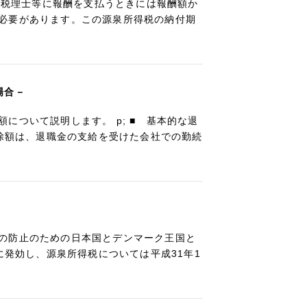
士、税理士等に報酬を支払うときには報酬額か
必要があります。この源泉所得税の納付期
場合－
について説明します。 p; ■ 基本的な退
控除額は、退職金の支給を受けた会社での勤続
の防止のための日本国とデンマーク王国と
に発効し、源泉所得税については平成31年1