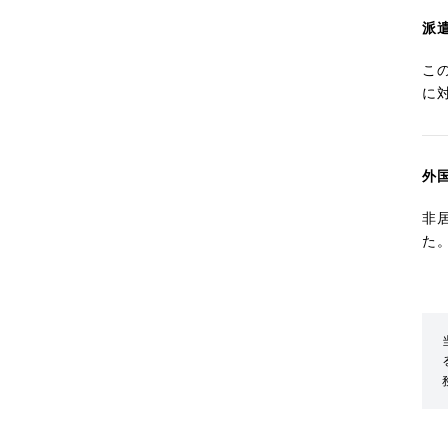
派
こ
に
外
非
た