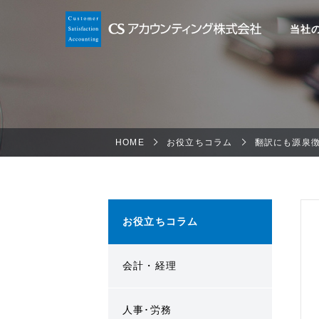
当社
HOME
お役立ちコラム
翻訳にも源泉
お役立ちコラム
会計・経理
人事･労務