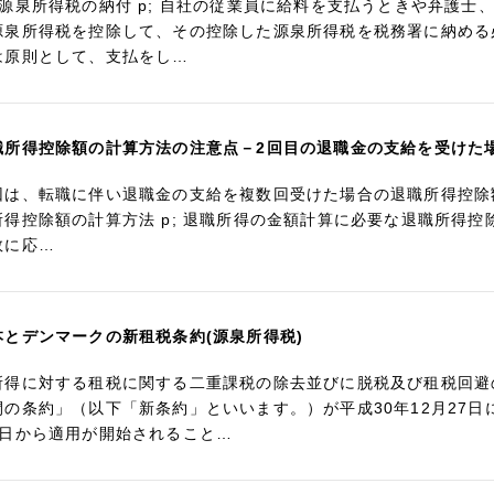
 源泉所得税の納付 p; 自社の従業員に給料を支払うときや弁護
源泉所得税を控除して、その控除した源泉所得税を税務署に納める
は原則として、支払をし…
職所得控除額の計算方法の注意点－2回目の退職金の支給を受けた
回は、転職に伴い退職金の支給を複数回受けた場合の退職所得控除額
所得控除額の計算方法 p; 退職所得の金額計算に必要な退職所得
数に応…
本とデンマークの新租税条約(源泉所得税)
所得に対する租税に関する二重課税の除去並びに脱税及び租税回避
間の条約」（以下「新条約」といいます。）が平成30年12月27日
1日から適用が開始されること…