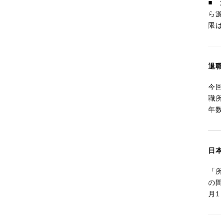
■
ら
限
退
今
職
年
日
「
の
月