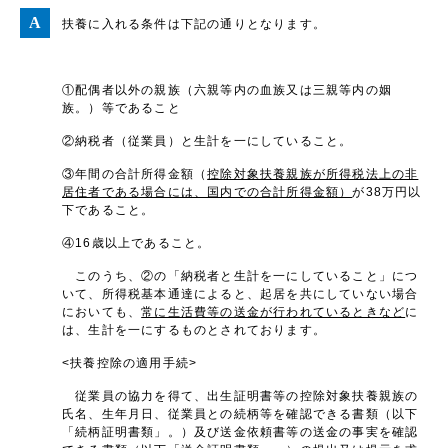
扶養に入れる条件は下記の通りとなります。
①配偶者以外の親族（六親等内の血族又は三親等内の姻
族。）等であること
②納税者（従業員）と生計を一にしていること。
③年間の合計所得金額（
控除対象扶養親族が所得税法上の非
居住者である場合には、国内での合計所得金額）
が38万円以
下であること。
④16歳以上であること。
このうち、②の「納税者と生計を一にしていること」につ
いて、所得税基本通達によると、起居を共にしていない場合
においても、
常に生活費等の送金が行われているときなど
に
は、生計を一にするものとされております。
<扶養控除の適用手続>
従業員の協力を得て、出生証明書等の控除対象扶養親族の
氏名、生年月日、従業員との続柄等を確認できる書類（以下
「続柄証明書類」。）及び送金依頼書等の送金の事実を確認