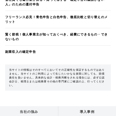
人」のための還付申告
フリーランス必見！青色申告と白色申告、徹底比較と切り替えのメ
リット
賢く節税！個人事業主が知っておくべき、経費にできるもの・でき
ないもの
副業収入の確定申告
当サイトの情報はそのすべてにおいてその正確性を保証するものではあり
ません。当サイトのご利用によって生じたいかなる損害に対しても、賠償
責任を負いません。具体的な会計・税務判断をされる場合には、必ず公認
会計士、税理士または税務署その他の専門家にご確認の上、行ってくださ
い。
当社の強み
導入事例