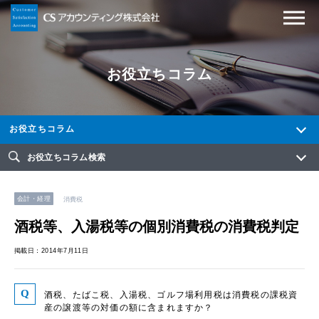
お役立ちコラム
お役立ちコラム
お役立ちコラム検索
会計・経理
消費税
酒税等、入湯税等の個別消費税の消費税判定
掲載日：2014年7月11日
酒税、たばこ税、入湯税、ゴルフ場利用税は消費税の課税資
産の譲渡等の対価の額に含まれますか？