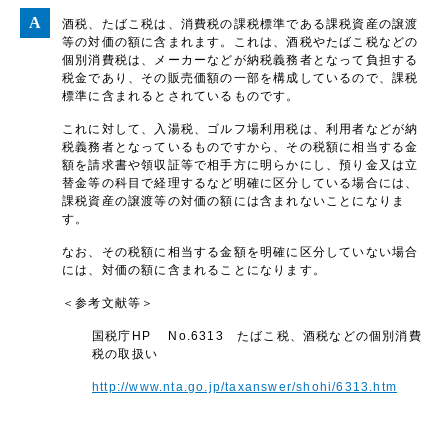
酒税、たばこ税は、消費税の課税標準である課税資産の譲渡
等の対価の額に含まれます。これは、酒税やたばこ税などの
個別消費税は、メーカーなどが納税義務者となって負担する
税金であり、その販売価額の一部を構成しているので、課税
標準に含まれるとされているものです。
これに対して、入湯税、ゴルフ場利用税は、利用者などが納
税義務者となっているものですから、その税額に相当する金
額を請求書や領収証等で相手方に明らかにし、預り金又は立
替金等の科目で経理するなど明確に区分している場合には、
課税資産の譲渡等の対価の額には含まれないことになりま
す。
なお、その税額に相当する金額を明確に区分していない場合
には、対価の額に含まれることになります。
＜参考文献等＞
国税庁HP No.6313 たばこ税、酒税などの個別消費
税の取扱い
http://www.nta.go.jp/taxanswer/shohi/6313.htm