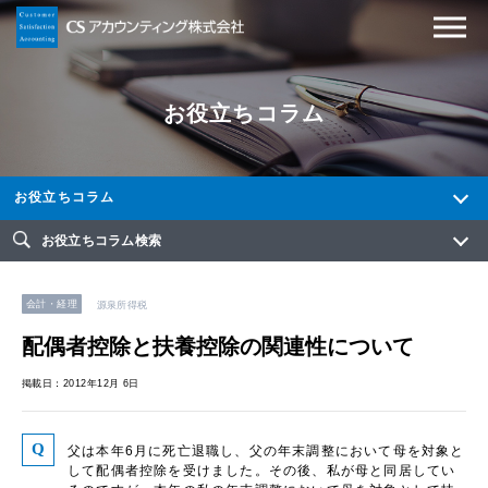
お役立ちコラム
お役立ちコラム
お役立ちコラム検索
会計・経理
源泉所得税
配偶者控除と扶養控除の関連性について
掲載日：2012年12月 6日
父は本年6月に死亡退職し、父の年末調整において母を対象と
して配偶者控除を受けました。その後、私が母と同居してい