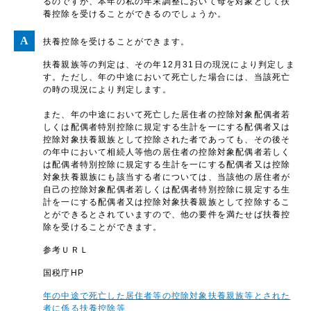
るのですが、本年の私の年末調整において母を対象として扶
養控除を受けることができるのでしょうか。
扶養控除を受けることができます。
扶養親族等の判定は、その年12月31日の現況により判定しま
す。ただし、年の中途において死亡した場合には、当該死亡
の時の現況により判定します。
また、年の中途において死亡した居住者の控除対象配偶者若
しくは配偶者特別控除に規定する生計を一にする配偶者又は
控除対象扶養親族として控除された者であっても、その後そ
の年中において相続人等他の居住者の控除対象配偶者若しく
は配偶者特別控除に規定する生計を一にする配偶者又は控除
対象扶養親族にも該当する者については、当該他の居住者が
自己の控除対象配偶者若しくは配偶者特別控除に規定する生
計を一にする配偶者又は控除対象扶養親族として控除するこ
とができるとされていますので、他の要件を満たせば扶養控
除を受けることができます。
参考ＵＲＬ
国税庁HP
年の中途で死亡した居住者等の控除対象扶養親族等とされた
者に係る扶養控除等