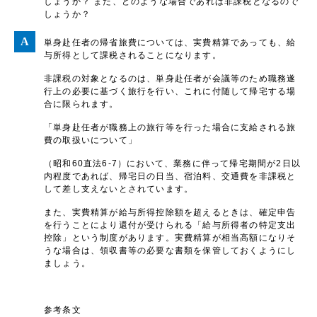
しょうか？ また、どのような場合であれば非課税となるので
しょうか？
単身赴任者の帰省旅費については、実費精算であっても、給
与所得として課税されることになります。
非課税の対象となるのは、単身赴任者が会議等のため職務遂
行上の必要に基づく旅行を行い、これに付随して帰宅する場
合に限られます。
「単身赴任者が職務上の旅行等を行った場合に支給される旅
費の取扱いについて」
（昭和60直法6-7）において、業務に伴って帰宅期間が2日以
内程度であれば、帰宅日の日当、宿泊料、交通費を非課税と
して差し支えないとされています。
また、実費精算が給与所得控除額を超えるときは、確定申告
を行うことにより還付が受けられる「給与所得者の特定支出
控除」という制度があります。実費精算が相当高額になりそ
うな場合は、領収書等の必要な書類を保管しておくようにし
ましょう。
参考条文