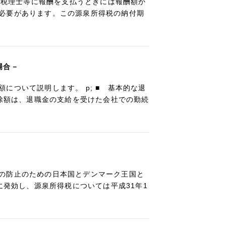
士、税理士等に報酬を支払うときには報酬額か
必要があります。この源泉所得税の納付期
場合－
について説明します。 p; ■ 基本的な退
控除額は、退職金の支給を受けた会社での勤続
の防止のための日本国とデンマーク王国と
に発効し、源泉所得税については平成31年1