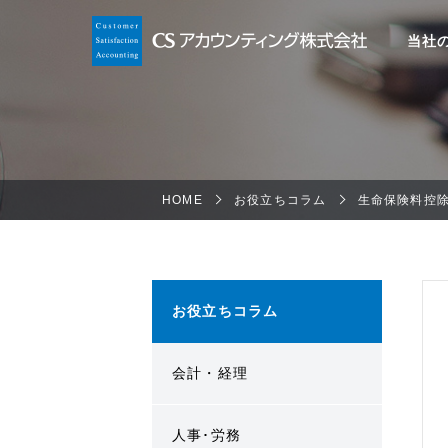
当社
HOME
お役立ちコラム
生命保険料控
お役立ちコラム
会計・経理
人事･労務