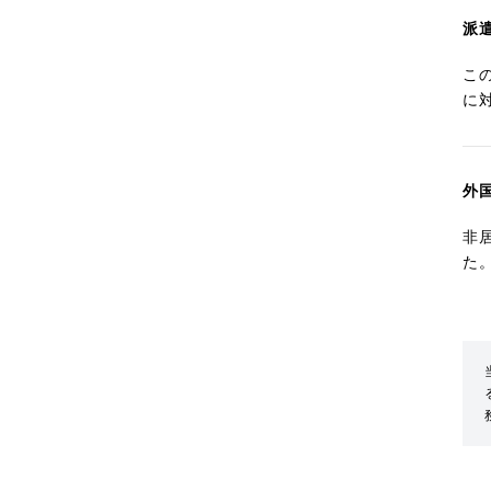
派
こ
に
外
非
た