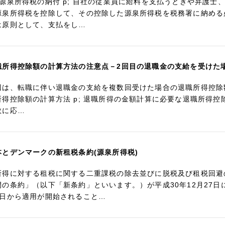
 源泉所得税の納付 p; 自社の従業員に給料を支払うときや弁護
源泉所得税を控除して、その控除した源泉所得税を税務署に納める
は原則として、支払をし…
職所得控除額の計算方法の注意点－2回目の退職金の支給を受けた
回は、転職に伴い退職金の支給を複数回受けた場合の退職所得控除額
所得控除額の計算方法 p; 退職所得の金額計算に必要な退職所得
数に応…
本とデンマークの新租税条約(源泉所得税)
所得に対する租税に関する二重課税の除去並びに脱税及び租税回避
間の条約」（以下「新条約」といいます。）が平成30年12月27日
1日から適用が開始されること…