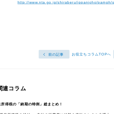
http://www.nta.go.jp/shiraberu/ippanjoho/pamph/
お役立ちコラムTOPへ
前の記事
関連コラム
泉所得税の「納期の特例」総まとめ！