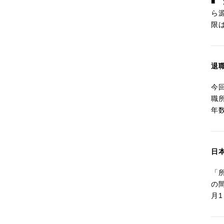
■
ら
限
退
今
職
年
日
「
の
月