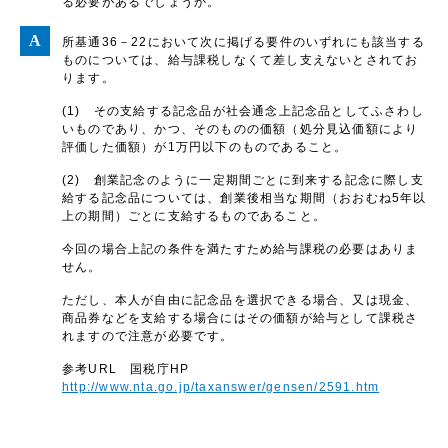
る必要があるでしょうか。
所基通36－22において次に掲げる要件のいずれにも該当する
ものについては、給与課税しなくて差し支えないとされてお
ります。
(1) その支給する記念品が社会通念上記念品としてふさわし
いものであり、かつ、そのものの価額（処分見込価額により
評価した価額）が1万円以下のものであること。
(2) 創業記念のように一定期間ごとに到来する記念に際し支
給する記念品については、創業後相当な期間（おおむね5年以
上の期間）ごとに支給するものであること。
今回の場合上記の条件を満たすため給与課税の必要はありま
せん。
ただし、本人が自由に記念品を選択できる場合、又は現金、
商品券などを支給する場合にはその価額が給与として課税さ
れますので注意が必要です。
参考URL 国税庁HP
http://www.nta.go.jp/taxanswer/gensen/2591.htm