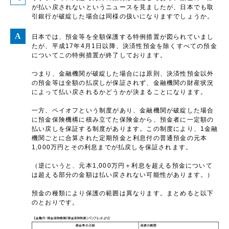
が払い戻されないというニュースを見ましたが、日本でも取
引銀行が破綻した場合は同様の扱いになりますでしょうか。
日本では、預金等を全額保護する特例措置が図られていまし
たが、平成17年4月1日以降、決済性預金を除くすべての預金
についてこの特例措置が終了しております。
つまり、金融機関が破綻した場合には原則、決済性預金以外
の預金等は全額の払戻しが保証されず、金融機関の財産状況
によって払い戻されるかどうかが決まることになります。
一方、ペイオフという制度があり、金融機関が破綻した場合
に預金保険機構に積み立てた保険金から、預金者に一定額の
払い戻しを保証する制度があります。この制度により、1金融
機関ごとに合算された定期預金と利息付の普通預金の元本
1,000万円とその利息までが払戻しを保証されます。
（逆にいうと、元本1,000万円＋利息を超える預金について
は超える部分の金額は払い戻されない可能性があります。）
預金の種類により保護の範囲は異なります。まとめると以下
のとおりです。