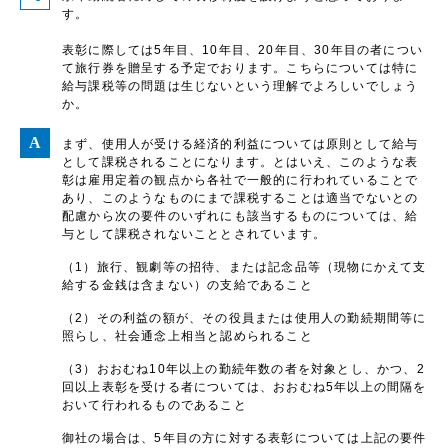
す。
表彰に際しては5年目、10年目、20年目、30年目の者につい
て旅行券を贈呈する予定でおります。こちらについては特に
給与課税等の問題は生じないという理解でよろしいでしょう
か。
まず、使用人が受ける経済的利益については原則として給与
として課税されることになります。とはいえ、このような表
彰は雇用定着の観点から各社で一般的に行われていることで
あり、このようなものにまで課税することは適当でないとの
配慮から次の要件のいずれにも該当するものについては、給
与として課税されないこととされています。
（1）旅行、観劇等の招待、または記念品等（現物にかえて支
給する金銭は含まない）の支給であること
（2）その利益の額が、その役員または使用人の勤続期間等に
照らし、社会通念上相当と認められること
（3）おおむね10年以上の勤続年数の者を対象とし、かつ、2
回以上表彰を受ける者については、おおむね5年以上の間隔を
おいて行われるものであること
御社の場合は、5年目の方に対する表彰については上記の要件