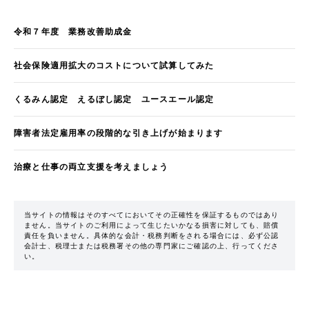
令和７年度 業務改善助成金
社会保険適用拡大のコストについて試算してみた
くるみん認定 えるぼし認定 ユースエール認定
障害者法定雇用率の段階的な引き上げが始まります
治療と仕事の両立支援を考えましょう
当サイトの情報はそのすべてにおいてその正確性を保証するものではあり
ません。当サイトのご利用によって生じたいかなる損害に対しても、賠償
責任を負いません。具体的な会計・税務判断をされる場合には、必ず公認
会計士、税理士または税務署その他の専門家にご確認の上、行ってくださ
い。