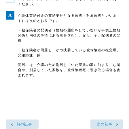
ください。
介護休業給付金の支給要件となる家族（対象家族といいま
す）は次のとおりです。
・被保険者の配偶者（婚姻の届出をしていないが事実上婚姻
関係と同様の事情にある者を含む）、父母、子、配偶者の父
母
・被保険者が同居し、かつ扶養している被保険者の祖父母、
兄弟姉妹、孫
同居には、介護のため別居していた家族の家に泊まりこむ場
合や、別居していた家族を、被保険者宅に引き取る場合も含
まれます。
前の記事
次の記事