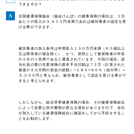
できますか？
全国健康保険協会（協会けんぽ）の健康保険の場合は、１日
あたりの収入が３,６１２円未満であれば被扶養者の認定を受
ける事ができます。
被扶養者の加入条件は年間収入１３０万円未満（６０歳以上
又は障害者の場合除く）、かつ、原則として被保険者の年収
の２分の１未満であると通達されています。今回の場合、該
当社員の妻の失業保険の基本手当日額は７２万（計算された
最後の６カ月間の賃金の総額）÷１８０×８０％（給付率）＝
３,２００円と考えられ、被扶養者として認定を受ける事がで
きると考えられます。
しかしながら、組合管掌健康保険の場合、その健康保険組合
によって必要な添付書類が異なる場合がありますので、会社
が加入している健康保険組合に確認をしてから手続をするこ
とをお勧めします。