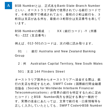
BSB Numberとは、正式名をBank-State-Branch Number
といい、オーストラリア国内で使用されている銀行コードで
す。６桁の数字で構成されており、最初の２桁は銀行を、３
桁目は支店がある州を、最後の３桁部分は支店番号を表して
います。
BSB Numberの構成 ： XX（銀行コード）-Y（州番
号）-ZZZ（支店番号）
例えば、012-501のコードは、次の様に読み取ります。
01 ： 銀行 Australia and New Zealand Banking
Group
2 : 州 Australian Capital Territory, New South Wales
501 : 支店 144 Flinders Street
オーストラリア国外からオーストラリアへ送金する際は、銀
行の支店を特定するため、SWIFT Code（国際銀行間金融通
信協会（Society for Worldwide Interbank Financial
Telecommunications）が世界の銀行を特定するために定め
たコード）とBSB Number両方を併記する事が一般的で
す。実際の送金にあたっては、文章で銀行名・口座情報等を
正しく入力していたとしても、SWIFT CodeやBSB Number