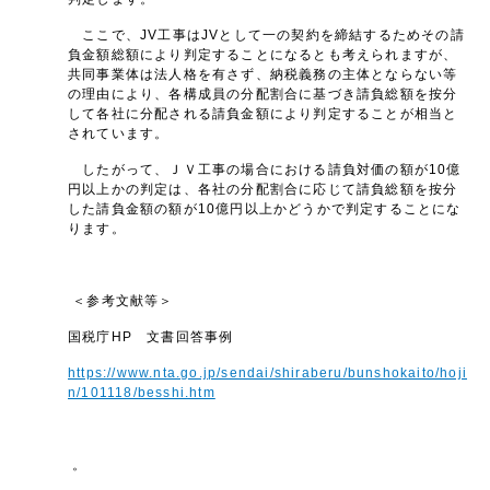
ここで、JV工事はJVとして一の契約を締結するためその請
負金額総額により判定することになるとも考えられますが、
共同事業体は法人格を有さず、納税義務の主体とならない等
の理由により、各構成員の分配割合に基づき請負総額を按分
して各社に分配される請負金額により判定することが相当と
されています。
したがって、ＪＶ工事の場合における請負対価の額が10億
円以上かの判定は、各社の分配割合に応じて請負総額を按分
した請負金額の額が10億円以上かどうかで判定することにな
ります。
＜参考文献等＞
国税庁HP 文書回答事例
https://www.nta.go.jp/sendai/shiraberu/bunshokaito/hoji
n/101118/besshi.htm
。