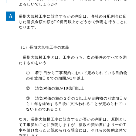
よろしいでしょうか?
長期大規模工事に該当するかの判定は、各社の分配割合に応
じた請負金額の額が10億円以上かどうかで判定を行うことに
なります。
（1）長期大規模工事の意義
長期大規模工事とは、工事のうち、次の要件のすべてを満
たすものをいう
① 着手日から工事契約において定められている目的物
の引渡期日までの期間が1年以上
② 請負対価の額が10億円以上
③ 請負対価の額の２分の１以上が目的物の引渡期日か
ら１年を経過する日後に支払われることが定められてい
ないものであること
なお、長期大規模工事に該当するか否かの判断は、原則とし
て工事契約ごとに判定しますが、複数の契約書により一の工
事を請け負ったと認められる場合には、それらの契約全体で
判定します。