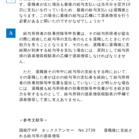
す。退職者が出た場合も最後の給与支払いは当月分を翌月10
日に支払いを行っているため、最後の給与支払いは退職後と
なります。この場合に最後の給与は乙欄にて源泉徴収を行う
必要があると聞いたのですがなぜでしょうか？
給与所得者の扶養控除等申告書は、その給与所得者が提出
の際に経由した給与等の支払者のもとを退職したときにその
効力を失うこととなります。そのため、退職者に退職後に支
給期が到来する給与等を支払う場合には、原則として給与所
得の源泉徴収税額表の乙欄で源泉徴収しなければなりませ
ん。
ただ、退職後その年中に給与等の支給をする時において、
その退職した者がほかの給与等の支払者を経由して給与所得
者の扶養控除等申告書を提出していないことが明らかな場合
には、退職後も給与所得者の扶養控除等申告書が引き続き効
力を有するものとして、給与所得の源泉徴収税額表の甲欄で
源泉徴収して差し支えありません。
＜参考文献等＞
国税庁HP タックスアンサー No.2739 退職後に支給さ
れる給与等の源泉徴収