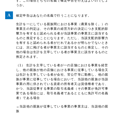
す。この場合どちらの名義で確定申告を行えばよいのでしょ
うか。
確定申告はあなたの名義で行うことになります。
生計を一にしている親族間における事業（農業を除く。）の
事業主の判定は、その事業の経営方針の決定につき支配的影
響力を有すると認められる者が当該事業の事業主に該当する
ものと推定することになります。ただし、当該支配的影響力
を有すると認められる者がだれであるかが明らかでないとき
には、次に掲げる者が事業主に該当するものと推定し、その
他の場合は生計を主宰している者が事業主に該当するものと
推定されます。
（1） 生計を主宰している者が一の店舗における事業を経営
し、他の親族が他の店舗における事業に従事している場合又
は生計を主宰している者が会社、官公庁等に勤務し、他の親
族が事業に従事している場合において、当該他の親族が当該
事業の用に供されている資産の所有者又は賃借権者であり、
かつ、当該従事する事業の取引名義者（その事業が免許可事
業である場合には、取引名義者であるとともに免許可の名義
者）である場合
→当該他の親族が従事している事業の事業主は、当該他の親
族