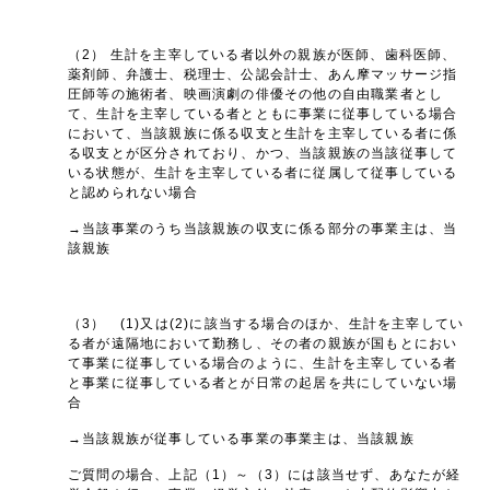
（2） 生計を主宰している者以外の親族が医師、歯科医師、
薬剤師、弁護士、税理士、公認会計士、あん摩マッサージ指
圧師等の施術者、映画演劇の俳優その他の自由職業者とし
て、生計を主宰している者とともに事業に従事している場合
において、当該親族に係る収支と生計を主宰している者に係
る収支とが区分されており、かつ、当該親族の当該従事して
いる状態が、生計を主宰している者に従属して従事している
と認められない場合
→当該事業のうち当該親族の収支に係る部分の事業主は、当
該親族
（3） (1)又は(2)に該当する場合のほか、生計を主宰してい
る者が遠隔地において勤務し、その者の親族が国もとにおい
て事業に従事している場合のように、生計を主宰している者
と事業に従事している者とが日常の起居を共にしていない場
合
→当該親族が従事している事業の事業主は、当該親族
ご質問の場合、上記（1）～（3）には該当せず、あなたが経