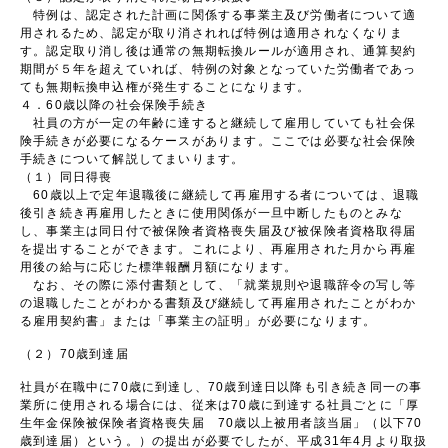
特例は、認定された計画に関係する事業主及び労働者について適
用されるため、認定が取り消されれば特例は適用されなくなりま
す。認定取り消し後は通常の無期転換ルールが適用され、通算契約
期間が５年を超えていれば、特例の対象となっていた労働者であっ
ても無期転換申込権が発生することになります。
４．60歳以降の社会保険手続き
社員の方が一定の年齢に達すると継続して雇用していても社会保
険手続きが必要になるケースがあります。ここでは必要な社会保険
手続きについて解説してまいります。
（１）同日得喪
60歳以上で定年退職後に継続して再雇用する者については、退職
後引き続き再雇用したときに使用関係が一旦中断したものとみな
し、事業主は同日付で被保険者資格喪失届及び被保険者資格取得届
を提出することができます。これにより、再雇用された月から再雇
用後の給与に応じた標準報酬月額になります。
なお、その際に添付書類として、「就業規則や退職辞令の写し等
の退職したことがわかる書類及び継続して再雇用されたことがわか
る雇用契約書」または「事業主の証明」が必要になります。
（２）70歳到達届
社員が在職中に70歳に到達し、70歳到達日以降も引き続き同一の事
業所に使用される場合には、従来は70歳に到達する社員ごとに「厚
生年金保険被保険者資格喪失届 70歳以上被用者該当届」（以下70
歳到達届）という。）の提出が必要でしたが、平成31年4月より取扱