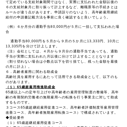
て定めている支給対象期間ではなく、実際に支払われた金額以後の
６の支給対象月に割り振って計上するなど、離職票等の手続きとは
ルールが違う点があります。申請誤りのないよう、高年齢雇用継続
給付の申請書記載方法を事前に良く確認すると良いでしょう。
（例）６か月分の通勤手当80,000円が５月に一括して支払われた場
合
通勤手当80,000円を５月から９月の５か月に13,333円、10月に
13,335円を分けて計上します。
（注）会社としては、４月から９月分の通勤手当であっても、通勤
手当が実際に支払われた月以後に分けて計上することとなります
（割り切れない場合は小数点以下を切り捨てし、残った金額を最後
の月に計上）。
６．高齢者雇用に関わる助成金
高齢社員を雇用するにあたって活用できる助成金として、以下のも
のがあります。
（１）
65
歳超雇用推進助成金
65歳以上への定年引上げや高年齢者の雇用管理制度の整備等、高年
齢の有期契約労働者の無期雇用への転換を行う事業主に対して助成
するものです。
３コース65歳超継続雇用促進コース、高年齢者評価制度等雇用管理
改善コース、高年齢者無期雇用転換コース）で構成されています。
◆受給要件
（１）65歳超継続雇用促進コース