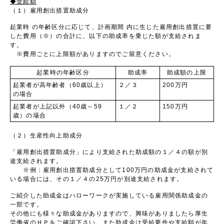
◆受給額
（１）雇用創出措置助成分
起業時 の年齢区分に応じて、計画期間 内に生じた雇用創出措置に要
した費用（※）の合計に、以下の助成率を乗じた額が支給されま
す。
※費用ごとに上限額がありますのでご留意ください。
起業時の年齢区分
助成率
助成額の上限
起業者が高年齢者（60歳以上）
２／３
200万円
の場合
起業者が上記以外（40歳～59
１／２
150万円
歳）の場合
（２）生産性向上助成分
「雇用創出措置助成分」により支給された助成額の１／４の額が別
途支給されます。
※例：雇用創出措置助成分として100万円の助成金が支給されて
いる場合には、その１／４の25万円が別途支給されます。
ご紹介した助成金はハローワークが実施している雇用関係助成金の
一部です。
その他にも様々な助成金がありますので、興味がありましたら厚生
労働省のＨＰをご確認下さい。また助成金は受給要件や支給額が年