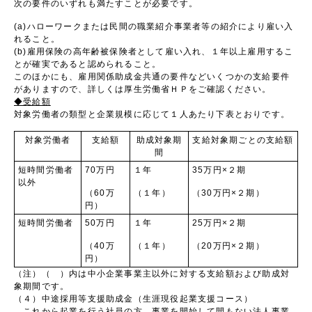
次の要件のいずれも満たすことが必要です。
(a)ハローワークまたは民間の職業紹介事業者等の紹介により雇い入
れること。
(b)雇用保険の高年齢被保険者として雇い入れ、１年以上雇用するこ
とが確実であると認められること。
このほかにも、雇用関係助成金共通の要件などいくつかの支給要件
がありますので、詳しくは厚生労働省ＨＰをご確認ください。
◆受給額
対象労働者の類型と企業規模に応じて１人あたり下表とおりです。
対象労働者
支給額
助成対象期
支給対象期ごとの支給額
間
短時間労働者
70万円
１年
35万円×２期
以外
（60万
（１年）
（30万円×２期）
円）
短時間労働者
50万円
１年
25万円×２期
（40万
（１年）
（20万円×２期）
円）
（注）（ ）内は中小企業事業主以外に対する支給額および助成対
象期間です。
（４）中途採用等支援助成金（生涯現役起業支援コース）
これから起業を行う社員の方、事業を開始して間もない法人事業