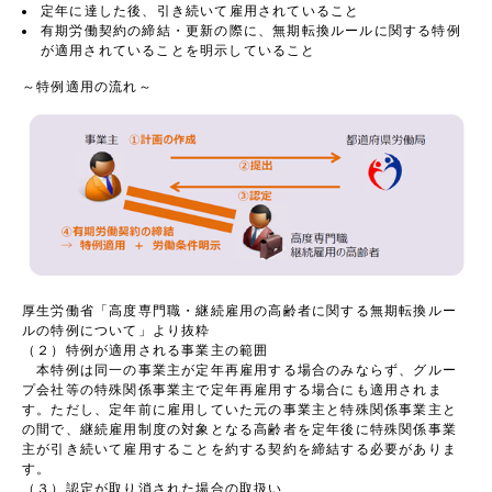
定年に達した後、引き続いて雇用されていること
有期労働契約の締結・更新の際に、無期転換ルールに関する特例
が適用されていることを明示していること
～特例適用の流れ～
厚生労働省「高度専門職・継続雇用の高齢者に関する無期転換ルー
ルの特例について」より抜粋
（２）特例が適用される事業主の範囲
本特例は同一の事業主が定年再雇用する場合のみならず、グルー
プ会社等の特殊関係事業主で定年再雇用する場合にも適用されま
す。ただし、定年前に雇用していた元の事業主と特殊関係事業主と
の間で、継続雇用制度の対象となる高齢者を定年後に特殊関係事業
主が引き続いて雇用することを約する契約を締結する必要がありま
す。
（３）認定が取り消された場合の取扱い