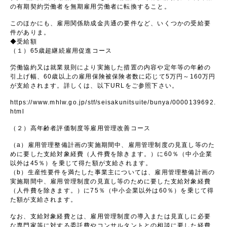
の有期契約労働者を無期雇用労働者に転換すること。
このほかにも、雇用関係助成金共通の要件など、いくつかの受給要
件がありま。
◆受給額
（１）65歳超継続雇用促進コース
労働協約又は就業規則により実施した措置の内容や定年等の年齢の
引上げ幅、60歳以上の雇用保険被保険者数に応じて5万円～160万円
が支給されます。詳しくは、以下URLをご参照下さい。
https://www.mhlw.go.jp/stf/seisakunitsuite/bunya/0000139692.
html
（２）高年齢者評価制度等雇用管理改善コース
（a）雇用管理整備計画の実施期間中、雇用管理制度の見直し等のた
めに要した支給対象経費（人件費を除きます。）に60％（中小企業
以外は45％）を乗じて得た額が支給されます。
（b）生産性要件を満たした事業主については、雇用管理整備計画の
実施期間中、雇用管理制度の見直し等のために要した支給対象経費
（人件費を除きます。）に75％（中小企業以外は60％）を乗じて得
た額が支給されます。
なお、支給対象経費とは、雇用管理制度の導入または見直しに必要
な専門家等に対する委託費やコンサルタントとの相談に要した経費