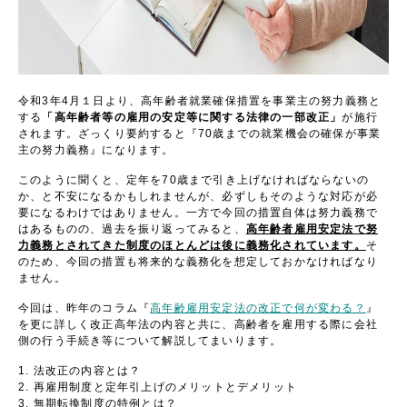
令和3年4月１日より、高年齢者就業確保措置を事業主の努力義務と
する
「高年齢者等の雇用の安定等に関する法律の一部改正」
が施行
されます。ざっくり要約すると『70歳までの就業機会の確保が事業
主の努力義務』になります。
このように聞くと、定年を70歳まで引き上げなければならないの
か、と不安になるかもしれませんが、必ずしもそのような対応が必
要になるわけではありません。一方で今回の措置自体は努力義務で
はあるものの、過去を振り返ってみると、
高年齢者雇用安定法で努
力義務とされてきた制度のほとんどは後に義務化されています。
そ
のため、今回の措置も将来的な義務化を想定しておかなければなり
ません。
今回は、昨年のコラム『
高年齢雇用安定法の改正で何が変わる？
』
を更に詳しく改正高年法の内容と共に、高齢者を雇用する際に会社
側の行う手続き等について解説してまいります。
法改正の内容とは？
再雇用制度と定年引上げのメリットとデメリット
無期転換制度の特例とは？