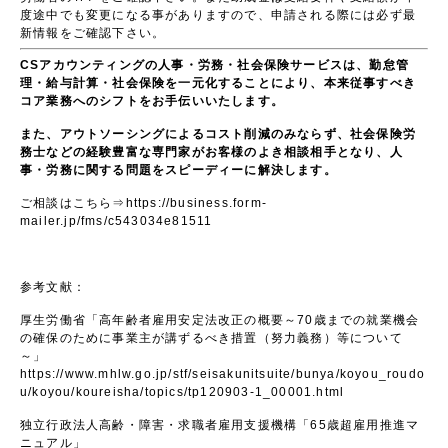
度途中でも変更になる事がありますので、申請される際には必ず最
新情報をご確認下さい。
CS
アカウンティングの人事・労務・社会保険サービスは、勤怠管
理・給与計算・社会保険を一元化することにより、本来従事すべき
コア業務へのシフトをお手伝いいたします。
また、アウトソーシングによるコスト削減のみならず、社会保険労
務士などの経験豊富な専門家がお客様のよき相談相手となり、人
事・労務に関する問題をスピーディーに解決します。
ご相談はこちら⇒https://business.form-
mailer.jp/fms/c543034e81511
参考文献：
厚生労働省「高年齢者雇用安定法改正の概要～70歳までの就業機会
の確保のために事業主が講ずるべき措置（努力義務）等について
～」
https://www.mhlw.go.jp/stf/seisakunitsuite/bunya/koyou_roudo
u/koyou/koureisha/topics/tp120903-1_00001.html
独立行政法人高齢・障害・求職者雇用支援機構「65歳超雇用推進マ
ニュアル」