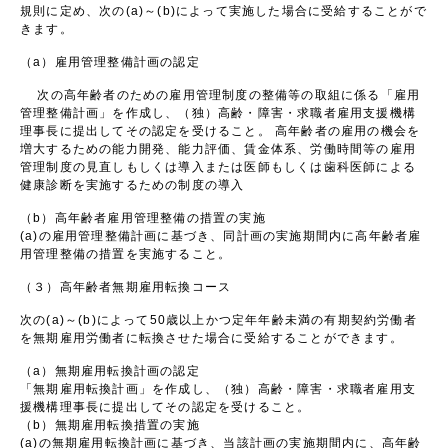
規則に定め、次の(a)～(b)によって実施した場合に受給することがで
きます。
（a）雇用管理整備計画の認定
次の高年齢者のための雇用管理制度の整備等の取組に係る「雇用
管理整備計画」を作成し、（独）高齢・障害・求職者雇用支援機構
理事長に提出してその認定を受けること。 高年齢者の雇用の機会を
増大するための能力開発、能力評価、賃金体系、労働時間等の雇用
管理制度の見直しもしくは導入または医師もしくは歯科医師による
健康診断を実施するための制度の導入
（b）高年齢者雇用管理整備の措置の実施
(a)の雇用管理整備計画に基づき、同計画の実施期間内に高年齢者雇
用管理整備の措置を実施すること。
（３）高年齢者無期雇用転換コース
次の(a)～(b)によって50歳以上かつ定年年齢未満の有期契約労働者
を無期雇用労働者に転換させた場合に受給することができます。
（a）無期雇用転換計画の認定
「無期雇用転換計画」を作成し、（独）高齢・障害・求職者雇用支
援機構理事長に提出してその認定を受けること。
（b）無期雇用転換措置の実施
(a)の無期雇用転換計画に基づき、当該計画の実施期間内に、高年齢