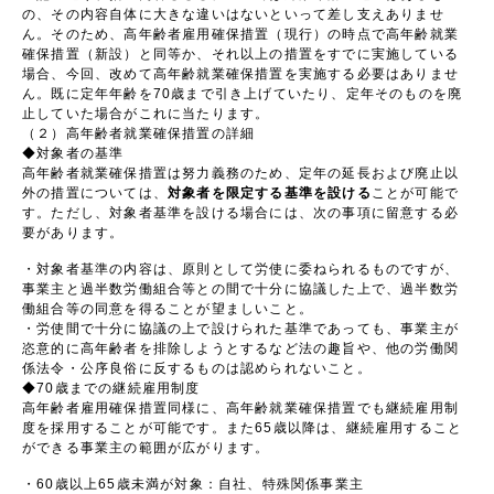
の、その内容自体に大きな違いはないといって差し支えありませ
ん。そのため、高年齢者雇用確保措置（現行）の時点で高年齢就業
確保措置（新設）と同等か、それ以上の措置をすでに実施している
場合、今回、改めて高年齢就業確保措置を実施する必要はありませ
ん。既に定年年齢を70歳まで引き上げていたり、定年そのものを廃
止していた場合がこれに当たります。
（２）高年齢者就業確保措置の詳細
◆対象者の基準
高年齢者就業確保措置は努力義務のため、定年の延長および廃止以
外の措置については、
対象者を限定する基準を設ける
ことが可能で
す。ただし、対象者基準を設ける場合には、次の事項に留意する必
要があります。
・対象者基準の内容は、原則として労使に委ねられるものですが、
事業主と過半数労働組合等との間で十分に協議した上で、過半数労
働組合等の同意を得ることが望ましいこと。
・労使間で十分に協議の上で設けられた基準であっても、事業主が
恣意的に高年齢者を排除しようとするなど法の趣旨や、他の労働関
係法令・公序良俗に反するものは認められないこと。
◆70歳までの継続雇用制度
高年齢者雇用確保措置同様に、高年齢就業確保措置でも継続雇用制
度を採用することが可能です。また65歳以降は、継続雇用すること
ができる事業主の範囲が広がります。
・60歳以上65歳未満が対象：自社、特殊関係事業主