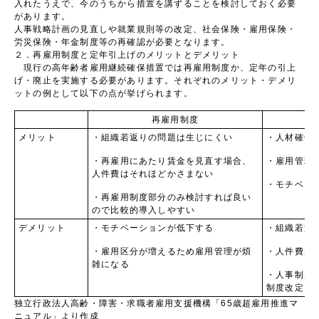
入れたうえで、今のうちから措置を講ずることを検討しておく必要
があります。
人事戦略計画の見直しや就業規則等の改定、社会保険・雇用保険・
労災保険・年金制度等の再確認が必要となります。
２．再雇用制度と定年引上げのメリットとデメリット
現行の高年齢者雇用継続確保措置では再雇用制度か、定年の引上
げ・廃止を実施する必要があります。それぞれのメリット・デメリ
ットの例として以下の点が挙げられます。
再雇用制度
メリット
・組織若返りの問題は生じにくい
・人材確保
・再雇用にあたり賃金を見直す場合、
・雇用管理
人件費はそれほどかさまない
・モチベー
・再雇用制度部分のみ検討すれば良い
ので比較的導入しやすい
デメリット
・モチベーションが低下する
・組織若返
・雇用区分が増えるため雇用管理が煩
・人件費が
雑になる
・人事制度
制度改定に
独立行政法人高齢・障害・求職者雇用支援機構「65歳超雇用推進マ
ニュアル」より作成