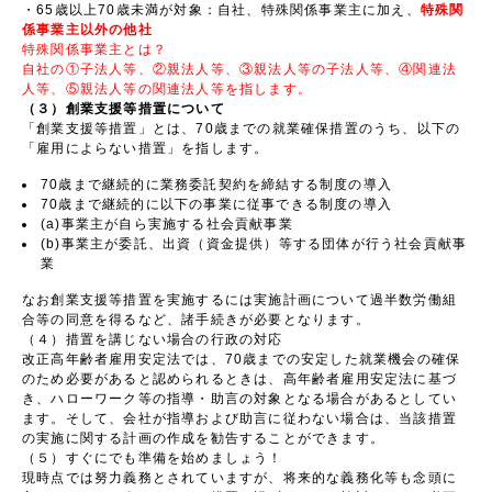
・65歳以上70歳未満が対象：自社、特殊関係事業主に加え、
特殊関
係事業主以外の他社
特殊関係事業主とは？
自社の①子法人等、②親法人等、③親法人等の子法人等、④関連法
人等、⑤親法人等の関連法人等を指します。
（３）創業支援等措置について
「創業支援等措置」とは、70歳までの就業確保措置のうち、以下の
「雇用によらない措置」を指します。
70歳まで継続的に業務委託契約を締結する制度の導入
70歳まで継続的に以下の事業に従事できる制度の導入
(a)事業主が自ら実施する社会貢献事業
(b)事業主が委託、出資（資金提供）等する団体が行う社会貢献事
業
なお創業支援等措置を実施するには実施計画について過半数労働組
合等の同意を得るなど、諸手続きが必要となります。
（４）措置を講じない場合の行政の対応
改正高年齢者雇用安定法では、70歳までの安定した就業機会の確保
のため必要があると認められるときは、高年齢者雇用安定法に基づ
き、ハローワーク等の指導・助言の対象となる場合があるとしてい
ます。そして、会社が指導および助言に従わない場合は、当該措置
の実施に関する計画の作成を勧告することができます。
（５）すぐにでも準備を始めましょう！
現時点では努力義務とされていますが、将来的な義務化等も念頭に