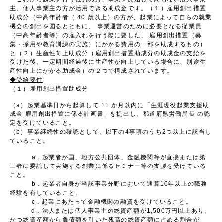
主、個人事業主の方が活用できる助成金です。（１）雇用創出措置
助成分（中高年齢者（ 40 歳以上）の方が、起業によって自らの就業
機会の創出を図るとともに、 事業運営のために必要となる従業員
（中高年齢者等）の雇入れを行う際に要した、 雇用創出措置（募
集・採用や教育訓練の実施）にかかる費用の一部を助成するもの）
と（２）生産性向上助成分（雇用創出措置助成分の助成金の支給を
受けた後、一定期間経過後に生産性が向上している場合に、別途生
産性向上にかかる助成金）の２つで構成されています。
◆受給要件
（１）雇用創出措置助成分
（a）起業基準日から起算して 11 か月以内に「生涯現役起業支援助
成金 雇用創出措置に係る計画書」を提出し、都道府県労働局長 の認
定を受けていること。
（b）事業継続性の確認として、以下の4事項のうち2つ以上に該当し
ていること。
a．起業者が国、地方公共団体、金融機関等が直接または第
三者に委託して実施する創業に係るセミナー等の支援を受けている
こと。
b．起業者自身が当該事業分野において通算10年以上の職務
経験を有していること。
c．起業にあたって金融機関の融資を受けていること。
d．法人または個人事業主の総資産額が1,500万円以上あり、
かつ総資産額から負債額を引いた残高の総資産額に占める割合が