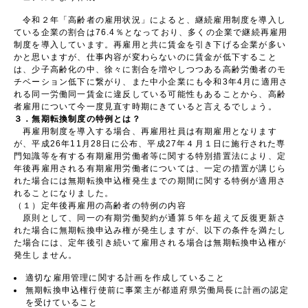
令和２年「高齢者の雇用状況」によると、継続雇用制度を導入し
ている企業の割合は76.4％となっており、多くの企業で継続再雇用
制度を導入しています。再雇用と共に賃金を引き下げる企業が多い
かと思いますが、仕事内容が変わらないのに賃金が低下すること
は、少子高齢化の中、徐々に割合を増やしつつある高齢労働者のモ
チベーション低下に繋がり、また中小企業にも令和3年4月に適用さ
れる同一労働同一賃金に違反している可能性もあることから、高齢
者雇用について今一度見直す時期にきていると言えるでしょう。
３．無期転換制度の特例とは？
再雇用制度を導入する場合、再雇用社員は有期雇用となります
が、平成26年11月28日に公布、平成27年４月１日に施行された専
門知識等を有する有期雇用労働者等に関する特別措置法により、定
年後再雇用される有期雇用労働者については、一定の措置が講じら
れた場合には無期転換申込権発生までの期間に関する特例が適用さ
れることになりました。
（１）定年後再雇用の高齢者の特例の内容
原則として、同一の有期労働契約が通算５年を超えて反復更新さ
れた場合に無期転換申込み権が発生しますが、以下の条件を満たし
た場合には、定年後引き続いて雇用される場合は無期転換申込権が
発生しません。
適切な雇用管理に関する計画を作成していること
無期転換申込権行使前に事業主が都道府県労働局長に計画の認定
を受けていること