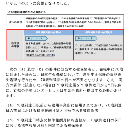
いが以下のように変更となりました。
次の（a）及び（b）の要件に該当する被保険者が、在職中に70歳
に到達した場合は、日本年金機構において、厚生年金保険の資格喪
失処理を行うため、70歳到達届の提出が不要となります。なお、両
方の要件に該当しない場合は70歳到達届を70歳到達日から5日以内
に、管轄の事務センターもしくは年金事務所へ提出する必要があり
ます。
（a）70歳到達日以前から適用事業所に使用されており、70歳到達
日の前日における標準報酬月額と同額である被保険者
（b）70歳到達日時点の標準報酬月額相当額が、70歳到達日の前日
における標準報酬月額と同額である被保険者