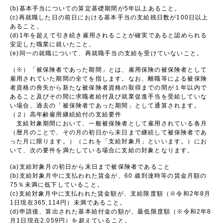
(b)基本手当についての算定基礎期間が5年以上あること。
(c)再就職した日の前日における基本手当の支給残日数が100日以上
あること。
(d)1年を超えて引き続き雇用されることが確実であると認められる
安定した職業に就いたこと。
(e)同一の就職について、再就職手当の支給を受けていないこと。
（※）「被保険者であった期間」とは、雇用保険の被保険者として
雇用されていた期間の全てを指します。なお、離職等による被保険
者資格の喪失から新たな被保険者資格の取得までの間が１年以内で
あること及びその間に求職者給付及び就業促進手当を受給していな
い場合、過去の「被保険者であった期間」として通算されます。
（２）高年齢雇用継続給付の支給要件
支給対象期間において、一般被保険者として雇用されている各月
（暦月のことで、その月の初日から末日まで継続して被保険者であ
った月に限ります。）（これを「支給対象月」といいます。）にお
いて、次の要件を満たしている場合に支給の対象となります。
(a)支給対象月の初日から末日まで被保険者であること
(b)支給対象月中に支払われた賃金が、60 歳到達時等の賃金月額の
75％未満に低下していること。
(c)支給対象月中に支払われた賃金額が、支給限度額（※令和2年8月
1日現在365,114円）未満であること。
(d)申請後、算出された基本給付金の額が、最低限度額（※令和2年8
月1日現在2,059円）を超えていること。