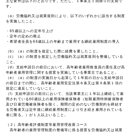
主な要件は以下のとおりです。ただし、１事業主１回限りの支給で
す。
（a）労働協約又は就業規則により、以下のいずれかに該当する制度
を実施したこと。
・65歳以上への定年引上げ
・定年の定めの廃止
・希望者全員を66歳以上の年齢まで雇用する継続雇用制度の導入
（b）（a）の制度を規定した際に経費を要したこと。
（c）（a）の制度を規定した労働協約又は就業規則を整備している
こと。
（d）支給申請日の前日において、高年齢者雇用推進員の選任及び高
年齢者雇用管理に関する措置を実施している事業主であること。
（e）（a）の制度の実施日から起算して１年前の日から支給申請日
の前日までの間に、高年齢者雇用安定法第８条又は第９条第１項の
規定に違反していないこと。
（f）支給申請日の前日において、当該事業主に１年以上継続して雇
用されている60歳以上の雇用保険被保険者（短期雇用特例被保険者
及び日雇労働被保険者を除く。期間の定めのない労働契約を締結す
る労働者又は定年後に継続雇用制度により引き続き雇用されている
者に限る。）が１人以上いること。
（２）高年齢者評価制度等雇用管理改善コース
高年齢者の雇用管理制度の整備等に係る措置を労働協約又は就業