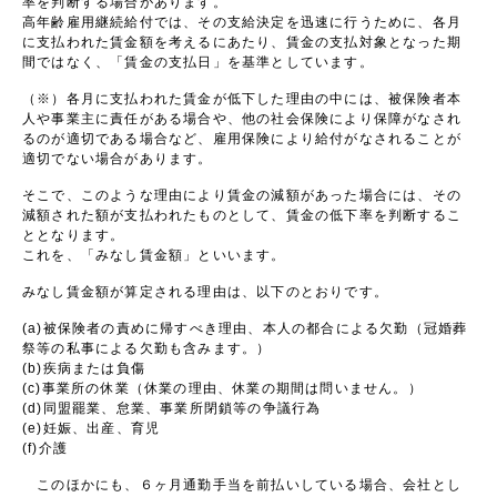
率を判断する場合があります。
高年齢雇用継続給付では、その支給決定を迅速に行うために、各月
に支払われた賃金額を考えるにあたり、賃金の支払対象となった期
間ではなく、「賃金の支払日」を基準としています。
（※）各月に支払われた賃金が低下した理由の中には、被保険者本
人や事業主に責任がある場合や、他の社会保険により保障がなされ
るのが適切である場合など、雇用保険により給付がなされることが
適切でない場合があります。
そこで、このような理由により賃金の減額があった場合には、その
減額された額が支払われたものとして、賃金の低下率を判断するこ
ととなります。
これを、「みなし賃金額」といいます。
みなし賃金額が算定される理由は、以下のとおりです。
(a)被保険者の責めに帰すべき理由、本人の都合による欠勤（冠婚葬
祭等の私事による欠勤も含みます。）
(b)疾病または負傷
(c)事業所の休業（休業の理由、休業の期間は問いません。）
(d)同盟罷業、怠業、事業所閉鎖等の争議行為
(e)妊娠、出産、育児
(f)介護
このほかにも、６ヶ月通勤手当を前払いしている場合、会社とし