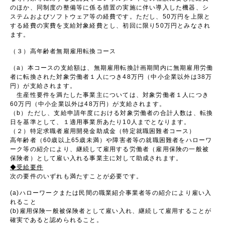
のほか、同制度の整備等に係る措置の実施に伴い導入した機器、シ
ステムおよびソフトウェア等の経費です。ただし、50万円を上限と
する経費の実費を支給対象経費とし、初回に限り50万円とみなされ
ます。
（３）高年齢者無期雇用転換コース
（a）本コースの支給額は、無期雇用転換計画期間内に無期雇用労働
者に転換された対象労働者１人につき48万円（中小企業以外は38万
円）が支給されます。
生産性要件を満たした事業主については、対象労働者１人につき
60万円（中小企業以外は48万円）が支給されます。
（b）ただし、支給申請年度における対象労働者の合計人数は、転換
日を基準として、１適用事業所あたり10人までとなります。
（２）特定求職者雇用開発金助成金（特定就職困難者コース）
高年齢者（60歳以上65歳未満）や障害者等の就職困難者をハローワ
ーク等の紹介により、継続して雇用する労働者（雇用保険の一般被
保険者）として雇い入れる事業主に対して助成されます。
◆受給要件
次の要件のいずれも満たすことが必要です。
(a)ハローワークまたは民間の職業紹介事業者等の紹介により雇い入
れること
(b)雇用保険一般被保険者として雇い入れ、継続して雇用することが
確実であると認められること。