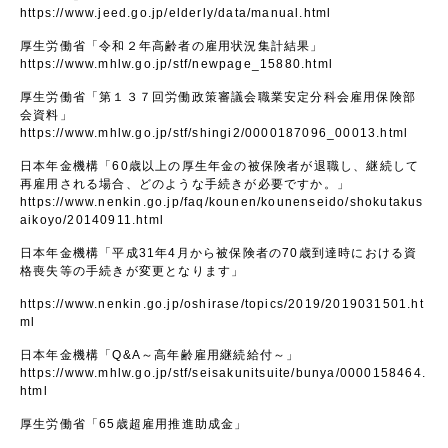
https://www.jeed.go.jp/elderly/data/manual.html
厚生労働省「令和２年高齢者の雇用状況集計結果」
https://www.mhlw.go.jp/stf/newpage_15880.html
厚生労働省「第１３７回労働政策審議会職業安定分科会雇用保険部
会資料」
https://www.mhlw.go.jp/stf/shingi2/0000187096_00013.html
日本年金機構「60歳以上の厚生年金の被保険者が退職し、継続して
再雇用される場合、どのような手続きが必要ですか。」
https://www.nenkin.go.jp/faq/kounen/kounenseido/shokutakus
aikoyo/20140911.html
日本年金機構「平成31年4月から被保険者の70歳到達時における資
格喪失等の手続きが変更となります」
https://www.nenkin.go.jp/oshirase/topics/2019/2019031501.ht
ml
日本年金機構「Q&A～高年齢雇用継続給付～」
https://www.mhlw.go.jp/stf/seisakunitsuite/bunya/0000158464.
html
厚生労働省「65歳超雇用推進助成金」