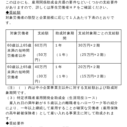
このほかにも、雇用関係助成金共通の要件などいくつかの支給要件
がありますので、詳しくは厚生労働省ＨＰをご確認ください。
◆受給額
対象労働者の類型と企業規模に応じて１人あたり下表のとおりで
す。
対象労働者
支給額
助成対象期
支給対象期ごとの支給額
間
60歳以上65歳
60万円
１年
30万円×２期
未満の短時間
（50万
（１年）
（25万円×２期）
労働者以外
円）
60歳以上65歳
40万円
１年
20万円×２期
未満の短時間
（30万
（１年）
（15万円×２期）
労働者
円）
（注）（ ）内は中小企業事業主以外に対する支給額および助成対
象期間です。
（３）特定求職者雇用開発金助成金（生涯現役コース）
雇入れ日の満年齢が６５歳以上の離職者をハローワーク等の紹介
により、一年以上継続して雇用することが確実な労働者（雇用保険
の高年齢被保険者）として雇い入れる事業主に対して助成されま
す。
◆受給要件