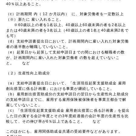
40％以上あること。
（c）計画期間 内（ 12 か月以内） に、対象労働者を一定数以上
（※）新たに 雇い入れること。
※60歳以上の者を1名以上、40歳以上60歳未満の者を2名以上
または40歳未満の者を3名以上（40歳以上の者1名と40歳未満2名で
も可）
（d）支給申請書提出日において、計画期間内に雇い入れた対象労働
者の過半数が離職していないこと。
（e）起業日から起算して支給申請日までの間における離職者の数
が、計画期間内に雇い入れた対象労働者 の数を超えていないこ
と。 など
（２）生産性向上助成分
（a）支給申請書提出日において、「生涯現役起業支援助成金 雇用
創出措置に係る計画書」における事業が継続していること。
（b）雇用創出措置助成分の支給申請日の翌日から生産性向上助成分
の支給申請日までに、雇用する雇用保険被保険者を事業主都合で解
雇していないこと。
（c）「生涯現役起業支援助成金 雇用創出措置に係る計画書」を提出
した日の属する会計年度とその3年度経過後の会計年度の生産性を比
較して、その伸び率が6％以上であること。 など
このほかにも、雇用関係助成金共通の受給要件などがあります。