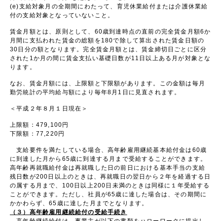
(e)支給対象月の全期間にわたって、育児休業給付または介護休業給
付の支給対象となっていないこと。
賃金月額とは、原則として、60歳到達時点の直前の完全賃金月額6か
月間に支払われた賃金の総額を180で除して算出された賃金日額の
30日分の額となります。完全賃金月額とは、賃金締切日ごとに区分
された1か月の間に賃金支払い基礎日数が11日以上ある月が対象とな
ります。
なお、賃金月額には、上限額と下限額があります。この金額は毎月
勤労統計の平均給与額により毎年8月1日に見直されます。
＜平成２年８月１日現在＞
上限額：479,100円
下限額：77,220円
支給要件を満たしている場合、高年齢雇用継続基本給付金は60歳
に到達した月から65歳に到達する月まで受給することができます。
高年齢再就職給付金は再就職した日の前日における基本手当の支給
残日数が200日以上のときは、再就職日の翌日から２年を経過する日
の属する月まで、100日以上200日未満のときは同様に１年受給する
ことができます。ただし、社員が65歳に達した場合は、その期間に
かかわらず、65歳に達した月までとなります。
（３）高年齢雇用継続給付の受給手続き
高年齢継続給付は、事業主が以下の書類をハローワークに提出し