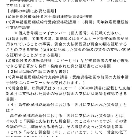
て申請します。
【初回の申請に必要な書類】
(a)雇用保険被保険者六十歳到達時等賃金証明書
(b)高年齢雇用継続給付受給資格確認票・（初回）高年齢雇用継続給
付支給申請書
※個人番号欄にマイナンバー（個人番号）を記載ください。
(c)賃金台帳、労働者名簿、出勤簿又はタイムカード等被保険者が雇
用されていることの事実、賃金の支払状況及び賃金の額を証明する
ことのできる書類（(a)(b)に記載した賃金の額及び賃金の支払い状況
を証明することができる書類）
(d)被保険者の運転免許証（コピーも可）など被保険者の年齢が確認
できる官公署から発行・発給された身分証明書などの書類
【２回目以降の申請に必要な書類】
(a)高年齢雇用継続給付支給申請書（受給資格確認や前回の支給申請
手続後にハローワークから交付されます。）
(b)賃金台帳、出勤簿又はタイムカード（(a)の申請書に記載した支給
対象月に支払われた賃金の額及び賃金の支払い状況等を確認できる
書類）
（４）高年齢雇用継続給付における「各月に支払われた賃金額」と
は？
高年齢雇用継続給付における「各月に支払われた賃金額」とは、
その月に「実際に支払われた賃金額」のことをいいますが、その賃
金額の中に、減額がある場合は、その減額のあった賃金額を加算
（これを「みなし賃金額（※）」といいます。）して、賃金の低下