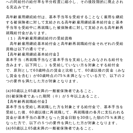
への同給付の給付率を半分程度に縮小し、その後段階的に廃止され
る見込みです。
高年齢雇用継続給付は、基本手当等を受給することなく雇用を継続
する被保険者に対して支給される高年齢雇用継続基本給付金と基本
手当等を受給中に再就職した被保険者に対して支給される高年齢再
就職給付金があります。
（１）高年齢雇用継続給付の受給資格
高年齢雇用継続基本給付金と高年齢再就職給付金それぞれの受給
資格は以下の通りです。
【高年齢雇用継続基本給付金】
基本手当（再就職手当など基本手当を支給したとみなされる給付を
含みます。以下同じ。）を受給していない方を対象とする給付金
で、原則として60歳時点の賃金と比較して、60歳以後の賃金（みな
し賃金を含む）が60歳時点の75％未満となっている方で、以下の２
つの要件を満たした方が対象となります。
(a)60歳以上65歳未満の一般被保険者であること。
(b)被保険者であった期間（※）が５年以上あること。
【高年齢再就職給付金】
基本手当を受給し再就職した方を対象とする給付金で、基本手当を
受給した後、60歳以後に再就職して、再就職後の各月に支払われる
賃金が基本手当の基準となった賃金日額を30倍した額の75％未満と
なった方で、以下の５つの要件を満たした方が対象となります。
(a)60歳以上65歳未満の一般被保険者であること。