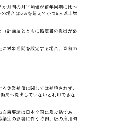
３か月間の月平均値が前年同期に比べ
外の場合は5％を超えてかつ6人以上増
と（計画届とともに協定書の提出が必
たに対象期間を設定する場合、直前の
する休業補償に関しては補填されず、
労働局へ提出していないと利用できな
出自粛要請は日本全国に及ぶ禍であ
感染症の影響に伴う特例」版の雇用調