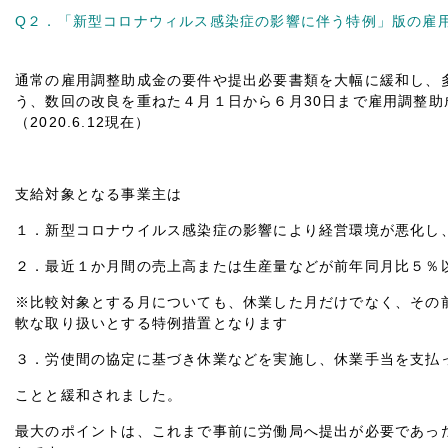
Q２．「新型コロナウィルス感染症の影響に伴う特例」版の雇
通常の雇用調整助成金の要件や提出必要書類を大幅に緩和し、
う、数回の改良を重ねた４月１日から６月30日まで雇用調整助
（2020.6.12現在）
支給対象となる事業主は
１．新型コロナウイルス感染症の影響により経営環境が悪化し
２．最近１か月間の売上高または生産量などが前年同月比５％以
※比較対象とする月についても、休業した月だけでなく、その
軟な取り扱いとする特例措置となります
３．労使間の協定に基づき休業などを実施し、休業手当を支払
ことと緩和されました。
最大のポイントは、これまで事前に労働局へ提出が必要であっ