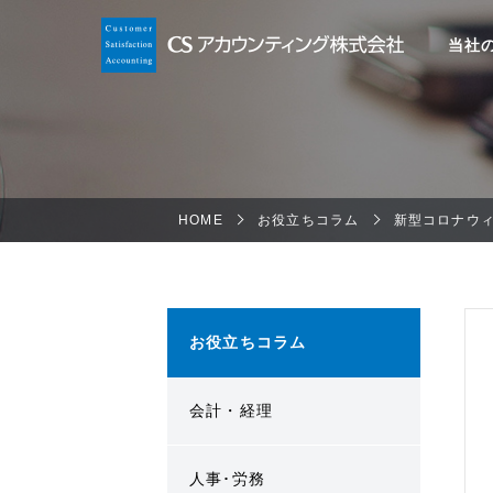
当社
HOME
お役立ちコラム
新型コロナウ
お役立ちコラム
会計・経理
人事･労務