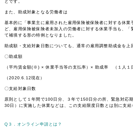
とです。
また、助成対象となる労働者は
基本的に「事業主に雇用された雇用保険被保険者に対する休業
ど、雇用保険被保険者未加入の労働者に対する休業手当も、「
て補填する形の特例となりました。
助成額・支給対象日数についても、通常の雇用調整助成金を上
〇助成額
（平均賃金額(※) × 休業手当等の支払率）× 助成率 （１人１
（2020.6.12現在）
〇支給対象日数
原則として１年間で100日分、３年で150日分の所、緊急対応期
30日）に実施した休業などは、この支給限度日数とは別に支給
Q３．オンライン申請とは？