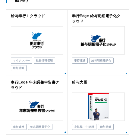
一般向け
給与奉行ｉクラウド
奉行Edge 給与明細電子化ク
ラウド
マイナンバー
社員情報管理
奉行連携
給与明細電子化
給与計算
奉行Edge 年末調整申告書ク
給与大臣
ラウド
奉行連携
年末調整電子化
小規模・中規模
給与計算