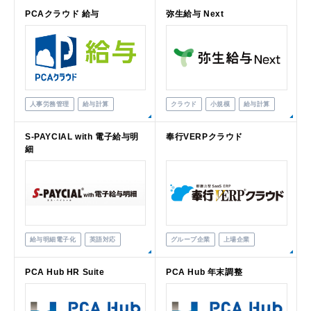
PCAクラウド 給与
弥生給与 Next
人事労務管理
給与計算
クラウド
小規模
給与計算
S-PAYCIAL with 電子給与明
奉行VERPクラウド
細
給与明細電子化
英語対応
グループ企業
上場企業
PCA Hub HR Suite
PCA Hub 年末調整