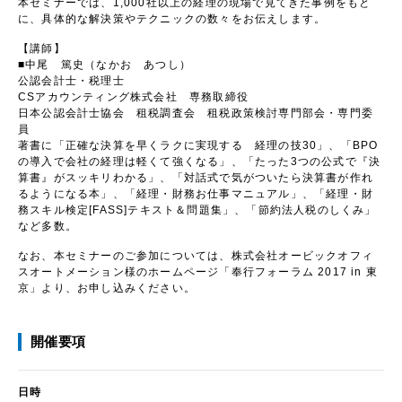
本セミナーでは、1,000社以上の経理の現場で見てきた事例をもと
に、具体的な解決策やテクニックの数々をお伝えします。
【講師】
■中尾 篤史（なかお あつし）
公認会計士・税理士
CSアカウンティング株式会社 専務取締役
日本公認会計士協会 租税調査会 租税政策検討専門部会・専門委
員
著書に「正確な決算を早くラクに実現する 経理の技30」、「BPO
の導入で会社の経理は軽くて強くなる」、「たった3つの公式で『決
算書』がスッキリわかる」、「対話式で気がついたら決算書が作れ
るようになる本」、「経理・財務お仕事マニュアル」、「経理・財
務スキル検定[FASS]テキスト＆問題集」、「節約法人税のしくみ」
など多数。
なお、本セミナーのご参加については、株式会社オービックオフィ
スオートメーション様のホームページ
「奉行フォーラム 2017 in 東
京」
より、お申し込みください。
開催要項
日時