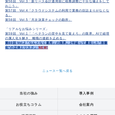
第56回 Vol.3「新リース会計適用前に税務調整に十分な備えをして
おこう」
第57回 Vol.4「クラウドシステムの利用で業務の目詰まりがなくな
る」
第58回 Vol.5「月次決算チェックの勘所」
「リアルなお悩みシリーズ」
第59回 Vol.1「「ベテランの背中を見て覚えろ」の限界。AIで経理
の属人化を解き、離職の連鎖を止める」
第60回 Vol.2「なんとなく運用」の限界。2年経って露呈した"形骸
化"の正体とリスク」
NEW!
ニュース一覧へ戻る
当社の強み
導入事例
お役立ちコラム
会社案内