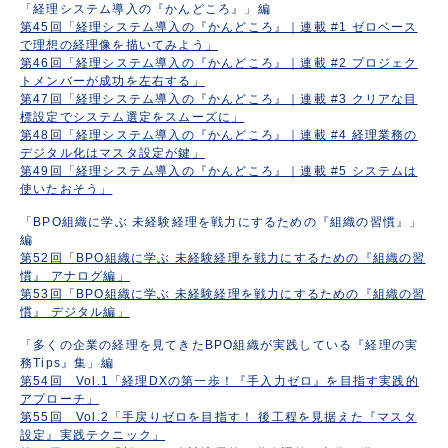
「経理システム導入の『かんどころ』」編
第45回「経理システム導入の『かんどころ』｜連載 #1 ゼロベース
で理想の経理像を描いてみよう」
第46回「経理システム導入の『かんどころ』｜連載 #2 プロジェク
トメンバーが成功を左右する」
第47回「経理システム導入の『かんどころ』｜連載 #3 クリアな目
標設定でシステム選定をスムーズに」
第48回「経理システム導入の『かんどころ』｜連載 #4 経理業務の
デジタル化はマスタ設定が鍵」
第49回「経理システム導入の『かんどころ』｜連載 #5 システムは
使いたおそう」
「BPO組織に学ぶ 未経験経理を戦力にするための『組織の習慣』」
編
第52回「BPO組織に学ぶ 未経験経理を戦力にするための『組織の習
慣』 アナログ編」
第53回「BPO組織に学ぶ 未経験経理を戦力にするための『組織の習
慣』 デジタル編」
「多くの企業の経理を見てきたBPO組織が実践している『経理の実
務Tips』集」編
第54回 Vol.1「経理DXの第一歩！『手入力ゼロ』を目指す実践的
アプローチ」
第55回 Vol.2「手戻りゼロを目指す！ 後工程を見据えた『マスタ
設定』実践テクニック」