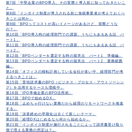
第7回「中堅企業のBPO導入、その実際と導入前に知っておきたいこ
と」
第8回「インボイス制度が導入される前に免税事業者が考えておくべ
きことは何か」
第9回「BPOってコストが高いイメージがあるけど、実際どうな
の？」
第10回「BPO導入時の経理部門での課題、うちにもあるある話 パ
ート1」
第11回「BPO導入時の経理部門での課題、うちにもあるある話 パ
ート2」
第12回「BPOベンダーを選定する時の留意点 パート1 準備編」
第13回「BPOベンダーを選定する時の留意点 パート2 業務範囲
編」
第14回「オフィスの移転計画している会社が多い中、経理部門が考
えるべきことは」
第15回「受領請求書のBPO（ビジネス・プロセス・アウトソーシン
グ）を活用するケースも増殖中」
第16回「IPO準備企業のBPO活用術」
第17回「BPOで始めるDX」
第18回「止めちゃ行けない業務だから経理のリモートワークを推進
する」
第19回「決算締めの早期化は古くて新しいテーマ」
第20回「経理DXはじめるなら何から始めるか」
第21回「インボイス制度が施行されることによって請求書受け取り
側で増える業務の想定は？」