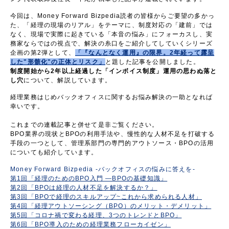
今回は、
Money Forward Bizpedia
読者の皆様からご要望の多かっ
た、「経理の現場のリアル」をテーマに、制度対応の「建前」では
なく、現場で実際に起きている「本音の悩み」にフォーカスし、実
務家ならではの視点で、解決の糸口をご紹介してしていくシリーズ
企画の第2弾とし
て、
「『なんとなく運用』の限界。2年経って露呈
した"形骸化"の正体とリスク」
と題した記事を公開しました。
制度開始から2年以上経過した「インボイス制度」運用の思わぬ落と
し穴
について、解説しています。
経理業務はじめバックオフィスに関するお悩み解決の一助となれば
幸いです。
これまでの連載記事と併せて是非ご覧ください。
BPO
業界の現状と
BPO
の利用手法や、慢性的な人材不足を打破する
手段の一つとして、管理系部門の専門的アウトソース・
BPO
の活用
についても紹介しています。
Money Forward Bizpedia -バックオフィスの悩みに答えを-
第1回「経理のためのBPO入門 ―BPOの基礎知識」
第2回
「BPOは経理の人材不足を解決するか？」
第3回「BPOで経理のスキルアップ~これから求められる人材」
第4回「経理アウトソーシング（BPO）のメリット・デメリット」
第5回「コロナ禍で変わる経理、3つのトレンドとBPO」
第6回「BPO導入のための経理業務フローカイゼン」