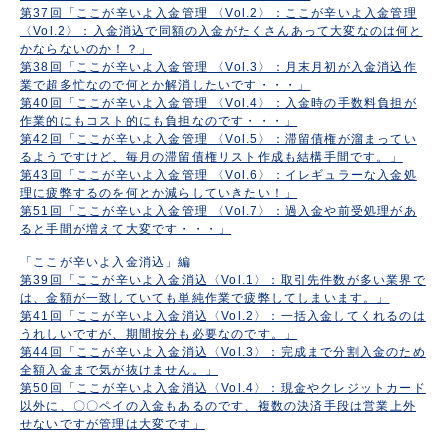
第37回「ここが辛いよ入金管理 〈Vol.2〉：ここが辛いよ入金管理
〈Vol.2〉：入金消込で同額の入金がたくさんあって大変なのは何と
かならないのか！？」
第38回「ここが辛いよ入金管理 〈Vol.3〉：月末月初が入金消込作
業で超多忙なので何とか解消したいです・・・」
第40回「ここが辛いよ入金管理 〈Vol.4〉：入金時の手数料負担が
作業的にもコスト的にも負担なのです・・・」
第42回「ここが辛いよ入金管理 〈Vol.5〉：滞留債権が溜まってい
るようですけど、毎月の滞留債権リスト作成も結構手間です。」
第43回「ここが辛いよ入金管理 〈Vol.6〉：イレギュラーな入金処
理に疲弊するのを何とか減らしていきたい！」
第51回「ここが辛いよ入金管理 〈Vol.7〉：過入金や前受処理があ
ると手間が増えて大変です・・・」
「ここが辛いよ入金消込」編
第39回「ここが辛いよ入金消込〈Vol.1〉：取引先件数が多い業界で
は、金額が一致していても単純作業で疲弊してしまいます。」
第41回「ここが辛いよ入金消込〈Vol.2〉：一括入金してくれるのは
うれしいですが、期間按分も必要なのです。」
第44回「ここが辛いよ入金消込〈Vol.3〉：完成まで分割入金のため
全額入金まで気が抜けません。」
第50回「ここが辛いよ入金消込〈Vol.4〉：現金やクレジットカード
以外に、〇〇ペイの入金もあるのです、複数の決済手段は営業上外
せないですが管理は大変です」