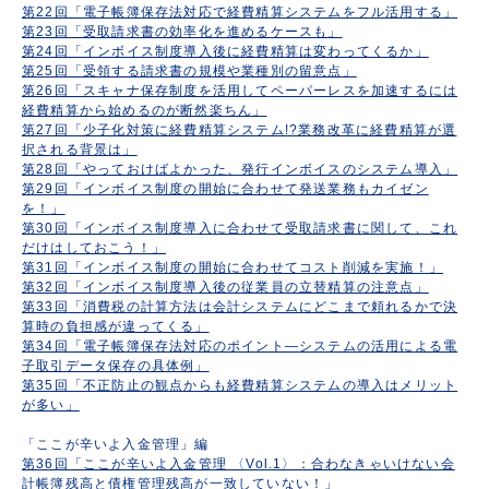
第22回「電子帳簿保存法対応で経費精算システムをフル活用する」
第23回「受取請求書の効率化を進めるケースも」
第24回「インボイス制度導入後に経費精算は変わってくるか」
第25回「受領する請求書の規模や業種別の留意点」
第26回「スキャナ保存制度を活用してペーパーレスを加速するには
経費精算から始めるのが断然楽ちん」
第27回「少子化対策に経費精算システム!?業務改革に経費精算が選
択される背景は」
第28回「やっておけばよかった、発行インボイスのシステム導入」
第29回「インボイス制度の開始に合わせて発送業務もカイゼン
を！」
第30回
「インボイス制度導入に合わせて受取請求書に関して、これ
だけはしておこう！」
第31回
「インボイス制度の開始に合わせてコスト削減を実施！」
第32回
「インボイス制度導入後の従業員の立替精算の注意点」
第33回
「消費税の計算方法は会計システムにどこまで頼れるかで決
算時の負担感が違ってくる」
第34回「電子帳簿保存法対応のポイント―システムの活用による電
子取引データ保存の具体例」
第35回「不正防止の観点からも経費精算システムの導入はメリット
が多い」
「ここが辛いよ入金管理」編
第36回「ここが辛いよ入金管理 〈Vol.1〉：合わなきゃいけない会
計帳簿残高と債権管理残高が一致していない！」