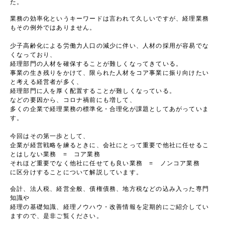
た。
業務の効率化というキーワードは言われて久しいですが、経理業務
もその例外ではありません。
少子高齢化による労働力人口の減少に伴い、人材の採用が容易でな
くなっており、
経理部門の人材を確保することが難しくなってきている。
事業の生き残りをかけて、限られた人材をコア事業に振り向けたい
と考える経営者が多く、
経理部門に人を厚く配置することが難しくなっている。
などの要因から、コロナ禍前にも増して、
多くの企業で経理業務の標準化・合理化が課題としてあがっていま
す。
今回はその第一歩として、
企業が経営戦略を練るときに、会社にとって重要で他社に任せるこ
とはしない業務 = コア業務
それほど重要でなく他社に任せても良い業務 = ノンコア業務
に区分けすることについて解説しています。
会計、法人税、経営全般、債権債務、地方税などの込み入った専門
知識や
経理の基礎知識、経理ノウハウ・改善情報を定期的にご紹介してい
ますので、是非ご覧ください。