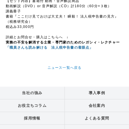
【セット内容】書籍付 動画・音声解説商品
動画解説（DVD）or 音声解説（CD）計180分（60分×３枚）
講義冊子
書籍『ここだけ見ておけば大丈夫！ 瞬殺！ 法人税申告書の見方』
（税務研究会）
税込み33,000円
詳細とお問合せ・購入はこちらへ ↓
実務の不安を解消する
士業・専門家のためのレガシィ・レクチャー
「職員さんも読み解ける 法人税申告書の着眼点」
ニュース一覧へ戻る
当社の強み
導入事例
お役立ちコラム
会社案内
採用情報
よくある質問