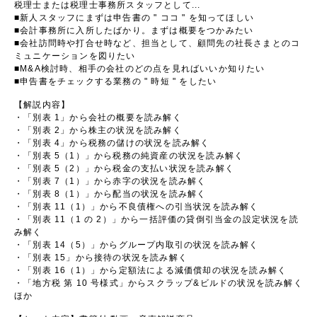
税理士または税理士事務所スタッフとして...
■新人スタッフにまずは申告書の " ココ " を知ってほしい
■会計事務所に入所したばかり。まずは概要をつかみたい
■会社訪問時や打合せ時など、担当として、顧問先の社長さまとのコ
ミュニケーションを図りたい
■M&A検討時、相手の会社のどの点を見ればいいか知りたい
■申告書をチェックする業務の " 時短 " をしたい
【解説内容】
・「別表 1」から会社の概要を読み解く
・「別表 2」から株主の状況を読み解く
・「別表 4」から税務の儲けの状況を読み解く
・「別表 5（1）」から税務の純資産の状況を読み解く
・「別表 5（2）」から税金の支払い状況を読み解く
・「別表 7（1）」から赤字の状況を読み解く
・「別表 8（1）」から配当の状況を読み解く
・「別表 11（1）」から不良債権への引当状況を読み解く
・「別表 11（1 の 2）」から一括評価の貸倒引当金の設定状況を読
み解く
・「別表 14（5）」からグループ内取引の状況を読み解く
・「別表 15」から接待の状況を読み解く
・「別表 16（1）」から定額法による減価償却の状況を読み解く
・「地方税 第 10 号様式」からスクラップ&ビルドの状況を読み解く
ほか